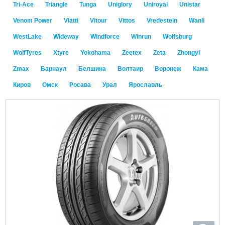
Tri-Ace
Triangle
Tunga
Uniglory
Uniroyal
Unistar
Venom Power
Viatti
Vitour
Vittos
Vredestein
Wanli
WestLake
Wideway
Windforce
Winrun
Wolfsburg
WolfTyres
Xtyre
Yokohama
Zeetex
Zeta
Zhongyi
Zmax
Барнаул
Белшина
Волтаир
Воронеж
Кама
Киров
Омск
Росава
Урал
Ярославль