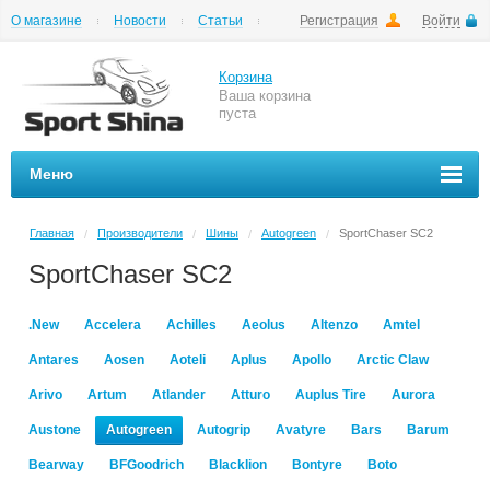
О магазине
Новости
Статьи
Регистрация
Войти
Шиномонтаж
Как купить
Доставка
Вопросы и ответы
Корзина
Ваша корзина
пуста
Меню
Главная
Производители
Шины
Autogreen
SportChaser SC2
/
/
/
/
SportChaser SC2
.New
Accelera
Achilles
Aeolus
Altenzo
Amtel
Antares
Aosen
Aoteli
Aplus
Apollo
Arctic Claw
Arivo
Artum
Atlander
Atturo
Auplus Tire
Aurora
Austone
Autogreen
Autogrip
Avatyre
Bars
Barum
Bearway
BFGoodrich
Blacklion
Bontyre
Boto