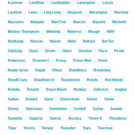
Kustone
LandSail
Landspider
Lanvigator
Lassa
Laufenn
Leao
Ling Long
Magnum
Marangoni
Marshal
Massimo
Matador
MaxTrek
Maxxis
Mazzini
Michelin
Mickey Thompson
Mileking
Minerva
Mirage
MRF
Nankang
Nereus
Nexen
Nitto
Nokian
NorTec
Odyking
Onyx
Orium
Otani
Ovation
Pace
Pirelli
Powertrac
Premiorri
Presa
Prime Well
Prinx
Radar tyres
Rapid
Riken
Roadboss
Roadclaw
RoadCruza
Roadmarch
Roadstone
Roadx
Rockblade
Rotalla
Rovelo
Royal Black
Rydanz
Saferich
Sagitar
Sailun
Satoya
Sava
Silverstone
Simex
Sonix
Sonny
Starmaxx
Sumitomo
Sunfull
Sunny
Suntek
Sunwide
Superia
Taurus
Tecnica
Three-A
Thunderer
Tigar
Torero
Torque
Tourador
Toyo
Tracmax