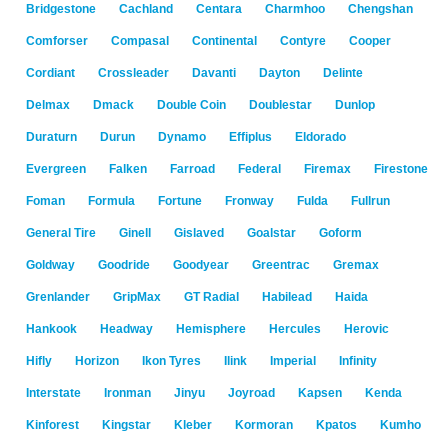
Bridgestone
Cachland
Centara
Charmhoo
Chengshan
Comforser
Compasal
Continental
Contyre
Cooper
Cordiant
Crossleader
Davanti
Dayton
Delinte
Delmax
Dmack
Double Coin
Doublestar
Dunlop
Duraturn
Durun
Dynamo
Effiplus
Eldorado
Evergreen
Falken
Farroad
Federal
Firemax
Firestone
Foman
Formula
Fortune
Fronway
Fulda
Fullrun
General Tire
Ginell
Gislaved
Goalstar
Goform
Goldway
Goodride
Goodyear
Greentrac
Gremax
Grenlander
GripMax
GT Radial
Habilead
Haida
Hankook
Headway
Hemisphere
Hercules
Herovic
Hifly
Horizon
Ikon Tyres
Ilink
Imperial
Infinity
Interstate
Ironman
Jinyu
Joyroad
Kapsen
Kenda
Kinforest
Kingstar
Kleber
Kormoran
Kpatos
Kumho