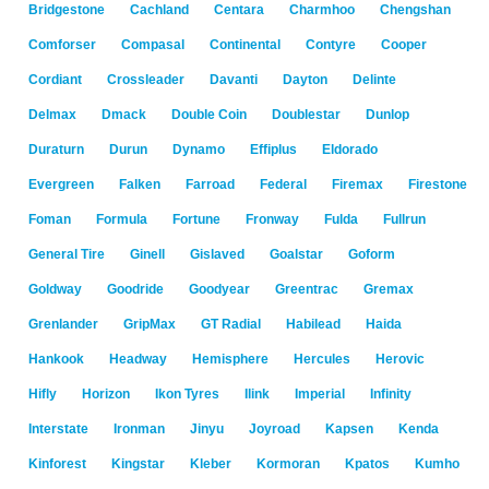
Bridgestone
Cachland
Centara
Charmhoo
Chengshan
Comforser
Compasal
Continental
Contyre
Cooper
Cordiant
Crossleader
Davanti
Dayton
Delinte
Delmax
Dmack
Double Coin
Doublestar
Dunlop
Duraturn
Durun
Dynamo
Effiplus
Eldorado
Evergreen
Falken
Farroad
Federal
Firemax
Firestone
Foman
Formula
Fortune
Fronway
Fulda
Fullrun
General Tire
Ginell
Gislaved
Goalstar
Goform
Goldway
Goodride
Goodyear
Greentrac
Gremax
Grenlander
GripMax
GT Radial
Habilead
Haida
Hankook
Headway
Hemisphere
Hercules
Herovic
Hifly
Horizon
Ikon Tyres
Ilink
Imperial
Infinity
Interstate
Ironman
Jinyu
Joyroad
Kapsen
Kenda
Kinforest
Kingstar
Kleber
Kormoran
Kpatos
Kumho