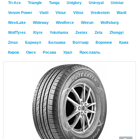
Tri-Ace
Triangle
Tunga
Uniglory
Uniroyal
Unistar
Venom Power
Viatti
Vitour
Vittos
Vredestein
Wanli
WestLake
Wideway
Windforce
Winrun
Wolfsburg
WolfTyres
Xtyre
Yokohama
Zeetex
Zeta
Zhongyi
Zmax
Барнаул
Белшина
Волтаир
Воронеж
Кама
Киров
Омск
Росава
Урал
Ярославль