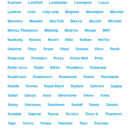
Kustone
LandSail
Landspider
Lanvigator
Lassa
Laufenn
Leao
Ling Long
Magnum
Marangoni
Marshal
Massimo
Matador
MaxTrek
Maxxis
Mazzini
Michelin
Mickey Thompson
Mileking
Minerva
Mirage
MRF
Nankang
Nereus
Nexen
Nitto
Nokian
NorTec
Odyking
Onyx
Orium
Otani
Ovation
Pace
Pirelli
Powertrac
Premiorri
Presa
Prime Well
Prinx
Radar tyres
Rapid
Riken
Roadboss
Roadclaw
RoadCruza
Roadmarch
Roadstone
Roadx
Rockblade
Rotalla
Rovelo
Royal Black
Rydanz
Saferich
Sagitar
Sailun
Satoya
Sava
Silverstone
Simex
Sonix
Sonny
Starmaxx
Sumitomo
Sunfull
Sunny
Suntek
Sunwide
Superia
Taurus
Tecnica
Three-A
Thunderer
Tigar
Torero
Torque
Tourador
Toyo
Tracmax