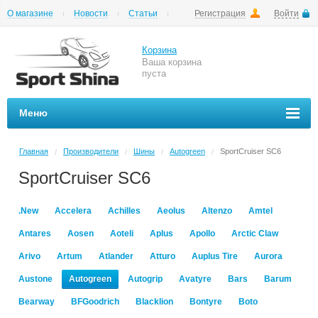
О магазине
Новости
Статьи
Регистрация
Войти
Шиномонтаж
Как купить
Доставка
Вопросы и ответы
Корзина
Ваша корзина
пуста
Меню
Главная
Производители
Шины
Autogreen
SportCruiser SC6
/
/
/
/
SportCruiser SC6
.New
Accelera
Achilles
Aeolus
Altenzo
Amtel
Antares
Aosen
Aoteli
Aplus
Apollo
Arctic Claw
Arivo
Artum
Atlander
Atturo
Auplus Tire
Aurora
Austone
Autogreen
Autogrip
Avatyre
Bars
Barum
Bearway
BFGoodrich
Blacklion
Bontyre
Boto