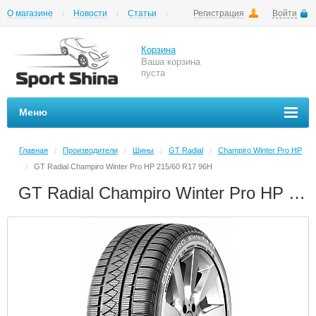
О магазине
Новости
Статьи
Регистрация
Войти
Шиномонтаж
Как купить
Доставка
Вопросы и ответы
Корзина
Ваша корзина
пуста
Меню
Главная
Производители
Шины
GT Radial
Champiro Winter Pro HP
/
/
/
/
GT Radial Champiro Winter Pro HP 215/60 R17 96H
/
GT Radial Champiro Winter Pro HP 215/60 R17 96H