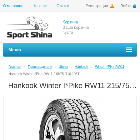
О магазине
Новости
Статьи
Регистрация
Войти
Шиномонтаж
Как купить
Доставка
Вопросы и ответы
Корзина
Ваша корзина
пуста
Меню
Главная
Производители
Шины
Hankook
Winter I*Pike RW11
/
/
/
/
/
Hankook Winter I*Pike RW11 215/75 R16 103T
Hankook Winter I*Pike RW11 215/75 R16 103T