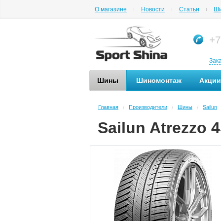
О магазине
Новости
Статьи
Ши
+7
Зак
Шины
Шиномонтаж
Акции
Главная
Производители
Шины
Sailun
/
/
/
Sailun Atrezzo 