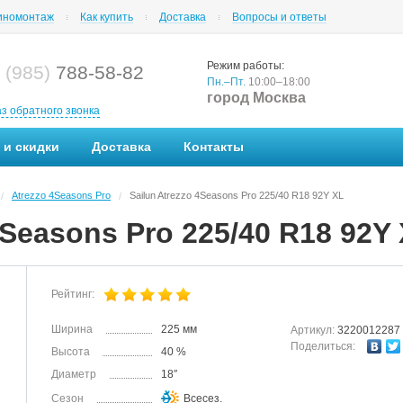
номонтаж
Как купить
Доставка
Вопросы и ответы
Режим работы:
 (985)
788-58-82
Пн.–Пт.
10:00–18:00
город Москва
аз обратного звонка
 и скидки
Доставка
Контакты
Atrezzo 4Seasons Pro
Sailun Atrezzo 4Seasons Pro 225/40 R18 92Y XL
/
/
4Seasons Pro 225/40 R18 92Y
Рейтинг:
Ширина
225 мм
Артикул:
3220012287
Поделиться:
Высота
40 %
Диаметр
18″
Сезон
Всесез.