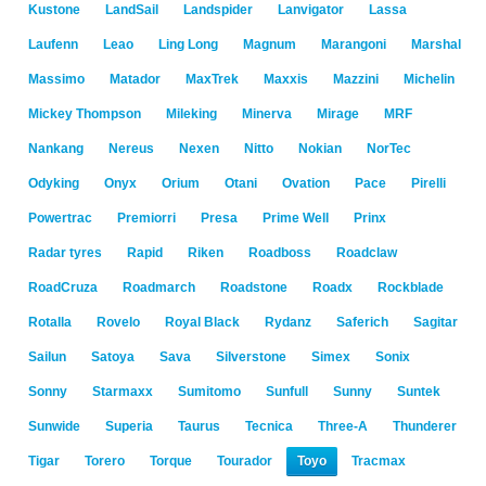
Kustone
LandSail
Landspider
Lanvigator
Lassa
Laufenn
Leao
Ling Long
Magnum
Marangoni
Marshal
Massimo
Matador
MaxTrek
Maxxis
Mazzini
Michelin
Mickey Thompson
Mileking
Minerva
Mirage
MRF
Nankang
Nereus
Nexen
Nitto
Nokian
NorTec
Odyking
Onyx
Orium
Otani
Ovation
Pace
Pirelli
Powertrac
Premiorri
Presa
Prime Well
Prinx
Radar tyres
Rapid
Riken
Roadboss
Roadclaw
RoadCruza
Roadmarch
Roadstone
Roadx
Rockblade
Rotalla
Rovelo
Royal Black
Rydanz
Saferich
Sagitar
Sailun
Satoya
Sava
Silverstone
Simex
Sonix
Sonny
Starmaxx
Sumitomo
Sunfull
Sunny
Suntek
Sunwide
Superia
Taurus
Tecnica
Three-A
Thunderer
Tigar
Torero
Torque
Tourador
Toyo
Tracmax