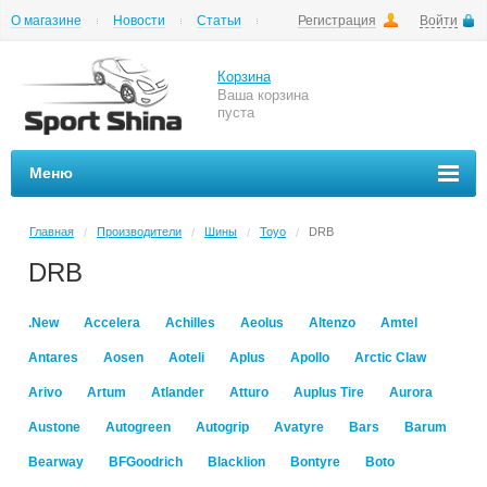
О магазине
Новости
Статьи
Регистрация
Войти
Шиномонтаж
Как купить
Доставка
Вопросы и ответы
Корзина
Ваша корзина
пуста
Меню
Главная
Производители
Шины
Toyo
DRB
/
/
/
/
DRB
.New
Accelera
Achilles
Aeolus
Altenzo
Amtel
Antares
Aosen
Aoteli
Aplus
Apollo
Arctic Claw
Arivo
Artum
Atlander
Atturo
Auplus Tire
Aurora
Austone
Autogreen
Autogrip
Avatyre
Bars
Barum
Bearway
BFGoodrich
Blacklion
Bontyre
Boto