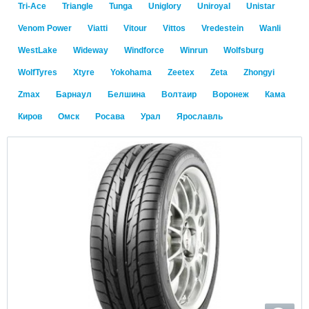
Tri-Ace
Triangle
Tunga
Uniglory
Uniroyal
Unistar
Venom Power
Viatti
Vitour
Vittos
Vredestein
Wanli
WestLake
Wideway
Windforce
Winrun
Wolfsburg
WolfTyres
Xtyre
Yokohama
Zeetex
Zeta
Zhongyi
Zmax
Барнаул
Белшина
Волтаир
Воронеж
Кама
Киров
Омск
Росава
Урал
Ярославль