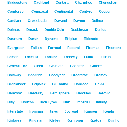
Bridgestone
Cachland
Centara
Charmhoo
Chengshan
Comforser
Compasal
Continental
Contyre
Cooper
Cordiant
Crossleader
Davanti
Dayton
Delinte
Delmax
Dmack
Double Coin
Doublestar
Dunlop
Duraturn
Durun
Dynamo
Effiplus
Eldorado
Evergreen
Falken
Farroad
Federal
Firemax
Firestone
Foman
Formula
Fortune
Fronway
Fulda
Fullrun
General Tire
Ginell
Gislaved
Goalstar
Goform
Goldway
Goodride
Goodyear
Greentrac
Gremax
Grenlander
GripMax
GT Radial
Habilead
Haida
Hankook
Headway
Hemisphere
Hercules
Herovic
Hifly
Horizon
Ikon Tyres
Ilink
Imperial
Infinity
Interstate
Ironman
Jinyu
Joyroad
Kapsen
Kenda
Kinforest
Kingstar
Kleber
Kormoran
Kpatos
Kumho