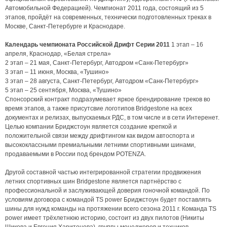
Автомобильной Федерацией). Чемпионат 2011 года, состоящий из 5
этапов, пройдёт на современных, технически подготовленных треках в
Москве, Санкт-Петербурге и Краснодаре.
Календарь чемпионата Российской Дрифт Серии 2011
1 этап – 16
апреля, Краснодар, «Белая стрела»
2 этап – 21 мая, Санкт-Петербург, Автодром «Санк-Петербург»
3 этап – 11 июня, Москва, «Тушино»
3 этап – 28 августа, Санкт-Петербург, Автодром «Санк-Петербург»
5 этап – 25 сентября, Москва, «Тушино»
Спонсорский контракт подразумевает яркое брендирование треков во
время этапов, а также присутсвие логотипов Bridgestone на всех
документах и релизах, выпускаемых РДС, в том числе и в сети Интеренет.
Целью компании Бриджстоун является создание крепкой и
положительной связи между дрифтингом как видом автоспорта и
высококлассными премиальными летними спортивными шинами,
продаваемыми в России под брендом POTENZA.
Другой составной частью интегрированной стратегии продвижения
летних спортивных шин Bridgestone является партнёрство с
профессиональной и заслуживающей доверия гоночной командой. По
условиям договора с командой TS power Бриджстоун будет поставлять
шины для нужд команды на протяжении всего сезона 2011 г. Команда TS
power имеет трёхлетнюю историю, состоит из двух пилотов (Никиты