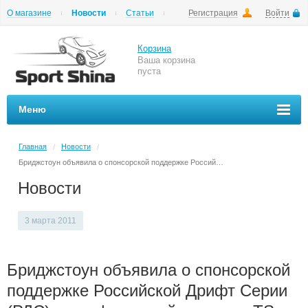
О магазине
Новости
Статьи
Регистрация
Войти
Шиномонтаж
Как купить
Доставка
Вопросы и ответы
Корзина
Ваша корзина
пуста
Меню
Главная
Новости
/
/
Бриджстоун объявила о спонсорской поддержке Российской Дрифт Серии (РДС) и дрифтинговой команды TS power
Новости
3 марта 2011
Бриджстоун объявила о спонсорской
поддержке Российской Дрифт Серии