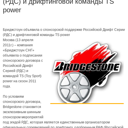
(РДС) и дрифтинговой команды TS
power
Бриджстоун объявила о спонсорской поддержке Российской Дрифт Серии
(РДС) и дрифтинговой команды TS power
Москва (13 апреля
2011г.) – компания
«Бриджстоун СНГ»
объявила о подписании
спонсорского договора с
Российской Дрифт
Серией (РДС) и
командой TS (Toy Sport)
power на сезон 2011
года.
По условиям
спонсорского договора,
Bridgestone становится
эксклюзивным шинным
спонсором мероприятий
под эгидой РДС, которая является единственным организатором
официальных соревнований по дрифтингу, одобренным РАФ (Российской