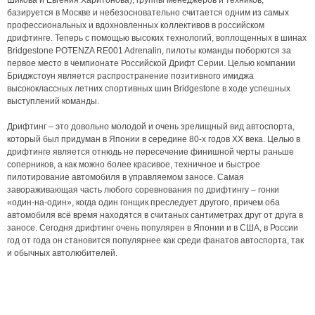
Шикова и Евгения Харитонова), группы менеджеров и техников,
базируется в Москве и небезосновательно считается одним из самых
профессиональных и вдохновленных коллективов в российском
дрифтинге. Теперь с помощью высоких технологий, воплощенных в шинах
Bridgestone POTENZA RE001 Adrenalin, пилоты команды поборются за
первое место в чемпионате Российской Дрифт Серии. Целью компании
Бриджстоун является распространение позитивного имиджа
высококлассных летних спортивных шин Bridgestone в ходе успешных
выступлений команды.
Дрифтинг – это довольно молодой и очень зрелищный вид автоспорта,
который был придуман в Японии в середине 80-х годов XX века. Целью в
дрифтинге является отнюдь не пересечение финишной черты раньше
соперников, а как можно более красивое, техничное и быстрое
пилотирование автомобиля в управляемом заносе. Самая
завораживающая часть любого соревнования по дрифтингу – гонки
«один-на-один», когда один гонщик преследует другого, причем оба
автомобиля всё время находятся в считаных сантиметрах друг от друга в
заносе. Сегодня дрифтинг очень популярен в Японии и в США, в России
год от года он становится популярнее как среди фанатов автоспорта, так
и обычных автолюбителей.