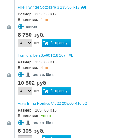
Pirelli Winter Sottozero 3 235/55 R17 99H
Размер:
235 / 55 R17
В наличии:
1 шт.
зимняя
8 750
руб.
В корзину
шт.
Formula Ice 235/60 R18 107T XL
Размер:
235 / 60 R18
В наличии:
4 шт.
зимняя, Шип.
10 802
руб.
В корзину
шт.
Viatti Brina Nordico V-522 205/60 R16 92T
Размер:
205 / 60 R16
В наличии:
много
зимняя, Шип.
6 305
руб.