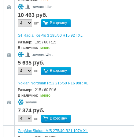
В наличии:
2 шт.
зимняя, Шип.
10 463
руб.
В корзину
шт.
GT Radial IcePro 3 195/60 R15 92T XL
Размер:
195 / 60 R15
В наличии:
много
зимняя, Шип.
5 635
руб.
В корзину
шт.
Nokian Nordman RS2 215/60 R16 99R XL
Размер:
215 / 60 R16
В наличии:
много
зимняя
7 374
руб.
В корзину
шт.
GripMax Stature M/S 275/40 R21 107V XL