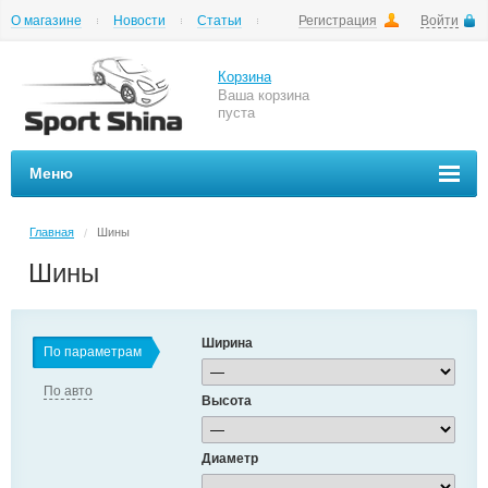
О магазине
Новости
Статьи
Регистрация
Войти
Шиномонтаж
Как купить
Доставка
Вопросы и ответы
Корзина
Ваша корзина
пуста
Меню
Главная
Шины
/
Шины
Ширина
По параметрам
По авто
Высота
Диаметр