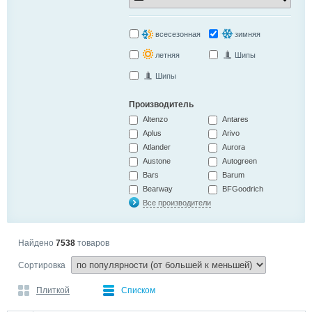
всесезонная
зимняя
летняя
Шипы
Шипы
Производитель
Altenzo
Antares
Aplus
Arivo
Atlander
Aurora
Austone
Autogreen
Bars
Barum
Bearway
BFGoodrich
Все производители
Найдено
7538
товаров
Сортировка
Плиткой
Списком