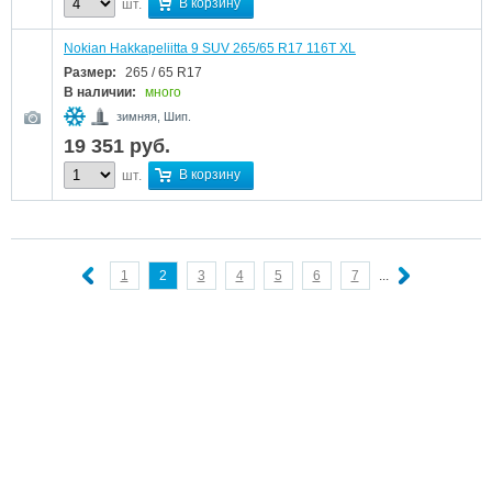
В корзину
шт.
Nokian Hakkapeliitta 9 SUV 265/65 R17 116T XL
Размер:
265 / 65 R17
В наличии:
много
зимняя, Шип.
19 351
руб.
В корзину
шт.
1
2
3
4
5
6
7
...