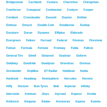
Bridgestone
Cachland
Centara
Charmhoo
Chengshan
Comforser
Compasal
Continental
Contyre
Cooper
Cordiant
Crossleader
Davanti
Dayton
Delinte
Delmax
Dmack
Double Coin
Doublestar
Dunlop
Duraturn
Durun
Dynamo
Effiplus
Eldorado
Evergreen
Falken
Farroad
Federal
Firemax
Firestone
Foman
Formula
Fortune
Fronway
Fulda
Fullrun
General Tire
Ginell
Gislaved
Goalstar
Goform
Goldway
Goodride
Goodyear
Greentrac
Gremax
Grenlander
GripMax
GT Radial
Habilead
Haida
Hankook
Headway
Hemisphere
Hercules
Herovic
Hifly
Horizon
Ikon Tyres
Ilink
Imperial
Infinity
Interstate
Ironman
Jinyu
Joyroad
Kapsen
Kenda
Kinforest
Kingstar
Kleber
Kormoran
Kpatos
Kumho