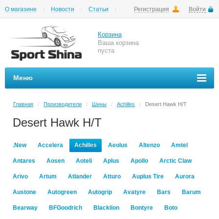
О магазине
Новости
Статьи
Регистрация
Войти
Шиномонтаж
Как купить
Доставка
Вопросы и ответы
Корзина
Ваша корзина
пуста
Меню
Главная
Производители
Шины
Achilles
Desert Hawk H/T
/
/
/
/
Desert Hawk H/T
.New
Accelera
Achilles
Aeolus
Altenzo
Amtel
Antares
Aosen
Aoteli
Aplus
Apollo
Arctic Claw
Arivo
Artum
Atlander
Atturo
Auplus Tire
Aurora
Austone
Autogreen
Autogrip
Avatyre
Bars
Barum
Bearway
BFGoodrich
Blacklion
Bontyre
Boto