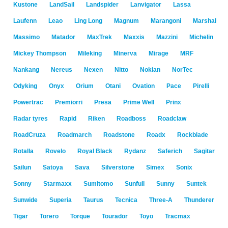
Kustone
LandSail
Landspider
Lanvigator
Lassa
Laufenn
Leao
Ling Long
Magnum
Marangoni
Marshal
Massimo
Matador
MaxTrek
Maxxis
Mazzini
Michelin
Mickey Thompson
Mileking
Minerva
Mirage
MRF
Nankang
Nereus
Nexen
Nitto
Nokian
NorTec
Odyking
Onyx
Orium
Otani
Ovation
Pace
Pirelli
Powertrac
Premiorri
Presa
Prime Well
Prinx
Radar tyres
Rapid
Riken
Roadboss
Roadclaw
RoadCruza
Roadmarch
Roadstone
Roadx
Rockblade
Rotalla
Rovelo
Royal Black
Rydanz
Saferich
Sagitar
Sailun
Satoya
Sava
Silverstone
Simex
Sonix
Sonny
Starmaxx
Sumitomo
Sunfull
Sunny
Suntek
Sunwide
Superia
Taurus
Tecnica
Three-A
Thunderer
Tigar
Torero
Torque
Tourador
Toyo
Tracmax