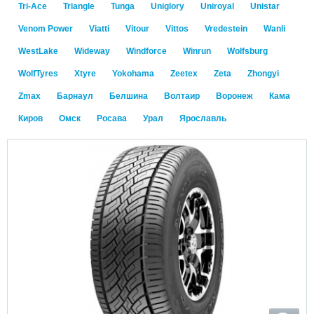
Tri-Ace
Triangle
Tunga
Uniglory
Uniroyal
Unistar
Venom Power
Viatti
Vitour
Vittos
Vredestein
Wanli
WestLake
Wideway
Windforce
Winrun
Wolfsburg
WolfTyres
Xtyre
Yokohama
Zeetex
Zeta
Zhongyi
Zmax
Барнаул
Белшина
Волтаир
Воронеж
Кама
Киров
Омск
Росава
Урал
Ярославль