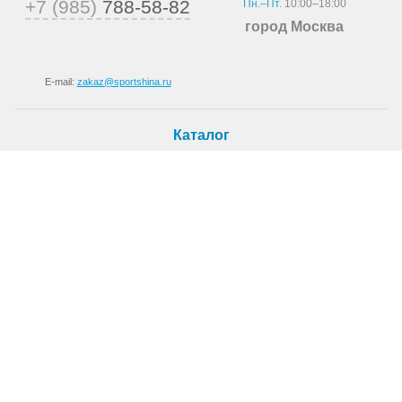
+7 (985)
788-58-82
Пн.–Пт.
10:00–18:00
город Москва
E-mail:
zakaz@sportshina.ru
Каталог
Шины
Покупателю
Как купить
Доставка
Шиномонтаж
О магазине
О компании
Новости
Статьи