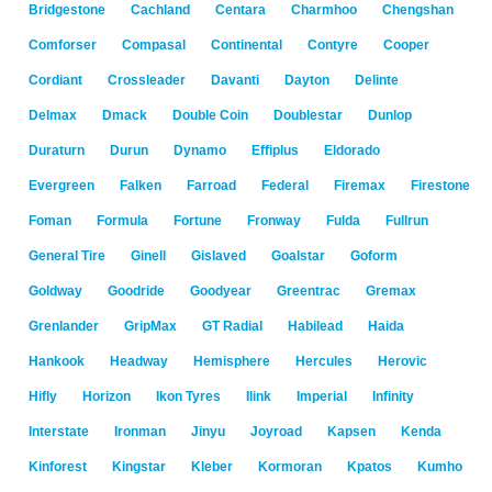
Bridgestone
Cachland
Centara
Charmhoo
Chengshan
Comforser
Compasal
Continental
Contyre
Cooper
Cordiant
Crossleader
Davanti
Dayton
Delinte
Delmax
Dmack
Double Coin
Doublestar
Dunlop
Duraturn
Durun
Dynamo
Effiplus
Eldorado
Evergreen
Falken
Farroad
Federal
Firemax
Firestone
Foman
Formula
Fortune
Fronway
Fulda
Fullrun
General Tire
Ginell
Gislaved
Goalstar
Goform
Goldway
Goodride
Goodyear
Greentrac
Gremax
Grenlander
GripMax
GT Radial
Habilead
Haida
Hankook
Headway
Hemisphere
Hercules
Herovic
Hifly
Horizon
Ikon Tyres
Ilink
Imperial
Infinity
Interstate
Ironman
Jinyu
Joyroad
Kapsen
Kenda
Kinforest
Kingstar
Kleber
Kormoran
Kpatos
Kumho