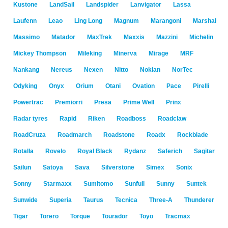
Kustone
LandSail
Landspider
Lanvigator
Lassa
Laufenn
Leao
Ling Long
Magnum
Marangoni
Marshal
Massimo
Matador
MaxTrek
Maxxis
Mazzini
Michelin
Mickey Thompson
Mileking
Minerva
Mirage
MRF
Nankang
Nereus
Nexen
Nitto
Nokian
NorTec
Odyking
Onyx
Orium
Otani
Ovation
Pace
Pirelli
Powertrac
Premiorri
Presa
Prime Well
Prinx
Radar tyres
Rapid
Riken
Roadboss
Roadclaw
RoadCruza
Roadmarch
Roadstone
Roadx
Rockblade
Rotalla
Rovelo
Royal Black
Rydanz
Saferich
Sagitar
Sailun
Satoya
Sava
Silverstone
Simex
Sonix
Sonny
Starmaxx
Sumitomo
Sunfull
Sunny
Suntek
Sunwide
Superia
Taurus
Tecnica
Three-A
Thunderer
Tigar
Torero
Torque
Tourador
Toyo
Tracmax