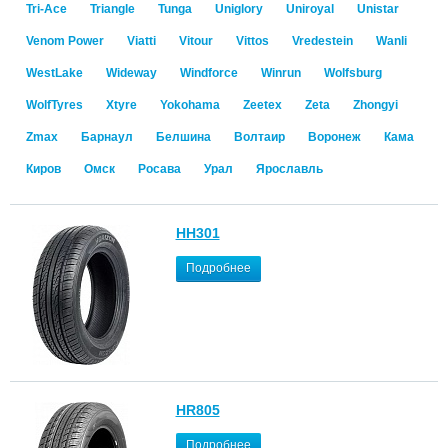
Tri-Ace
Triangle
Tunga
Uniglory
Uniroyal
Unistar
Venom Power
Viatti
Vitour
Vittos
Vredestein
Wanli
WestLake
Wideway
Windforce
Winrun
Wolfsburg
WolfTyres
Xtyre
Yokohama
Zeetex
Zeta
Zhongyi
Zmax
Барнаул
Белшина
Волтаир
Воронеж
Кама
Киров
Омск
Росава
Урал
Ярославль
HH301
Подробнее
HR805
Подробнее