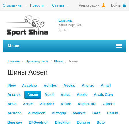
О магазине
Новости
Статьи
Регистрация
Войти
Шиномонтаж
Как купить
Доставка
Вопросы и ответы
Корзина
Ваша корзина
пуста
Меню
Главная
Производители
Шины
Aosen
/
/
/
Шины Aosen
.New
Accelera
Achilles
Aeolus
Altenzo
Amtel
Antares
Aosen
Aoteli
Aplus
Apollo
Arctic Claw
Arivo
Artum
Atlander
Atturo
Auplus Tire
Aurora
Austone
Autogreen
Autogrip
Avatyre
Bars
Barum
Bearway
BFGoodrich
Blacklion
Bontyre
Boto