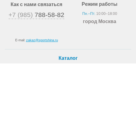
Режим работы
Как с нами связаться
+7 (985)
788-58-82
Пн.–Пт.
10:00–18:00
город Москва
E-mail:
zakaz@sportshina.ru
Каталог
Шины
Покупателю
Как купить
Доставка
Шиномонтаж
О магазине
О компании