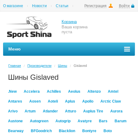
О магазине
Новости
Статьи
Регистрация
Войти
Шиномонтаж
Как купить
Доставка
Вопросы и ответы
Корзина
Ваша корзина
пуста
Меню
Главная
Производители
Шины
Gislaved
/
/
/
Шины Gislaved
.New
Accelera
Achilles
Aeolus
Altenzo
Amtel
Antares
Aosen
Aoteli
Aplus
Apollo
Arctic Claw
Arivo
Artum
Atlander
Atturo
Auplus Tire
Aurora
Austone
Autogreen
Autogrip
Avatyre
Bars
Barum
Bearway
BFGoodrich
Blacklion
Bontyre
Boto