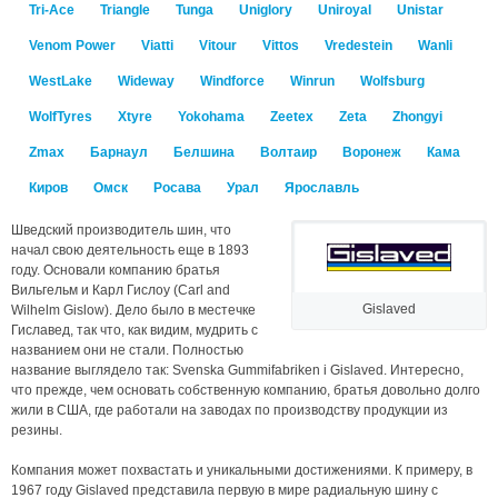
Tri-Ace
Triangle
Tunga
Uniglory
Uniroyal
Unistar
Venom Power
Viatti
Vitour
Vittos
Vredestein
Wanli
WestLake
Wideway
Windforce
Winrun
Wolfsburg
WolfTyres
Xtyre
Yokohama
Zeetex
Zeta
Zhongyi
Zmax
Барнаул
Белшина
Волтаир
Воронеж
Кама
Киров
Омск
Росава
Урал
Ярославль
Шведский производитель шин, что
начал свою деятельность еще в 1893
году. Основали компанию братья
Вильгельм и Карл Гислоу (Carl and
Gislaved
Wilhelm Gislow). Дело было в местечке
Гиславед, так что, как видим, мудрить с
названием они не стали. Полностью
название выглядело так: Svenska Gummifabriken i Gislaved. Интересно,
что прежде, чем основать собственную компанию, братья довольно долго
жили в США, где работали на заводах по производству продукции из
резины.
Компания может похвастать и уникальными достижениями. К примеру, в
1967 году Gislaved представила первую в мире радиальную шину с