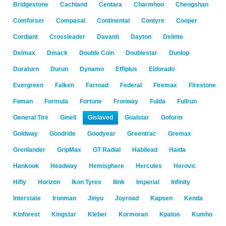
Bridgestone
Cachland
Centara
Charmhoo
Chengshan
Comforser
Compasal
Continental
Contyre
Cooper
Cordiant
Crossleader
Davanti
Dayton
Delinte
Delmax
Dmack
Double Coin
Doublestar
Dunlop
Duraturn
Durun
Dynamo
Effiplus
Eldorado
Evergreen
Falken
Farroad
Federal
Firemax
Firestone
Foman
Formula
Fortune
Fronway
Fulda
Fullrun
General Tire
Ginell
Gislaved
Goalstar
Goform
Goldway
Goodride
Goodyear
Greentrac
Gremax
Grenlander
GripMax
GT Radial
Habilead
Haida
Hankook
Headway
Hemisphere
Hercules
Herovic
Hifly
Horizon
Ikon Tyres
Ilink
Imperial
Infinity
Interstate
Ironman
Jinyu
Joyroad
Kapsen
Kenda
Kinforest
Kingstar
Kleber
Kormoran
Kpatos
Kumho