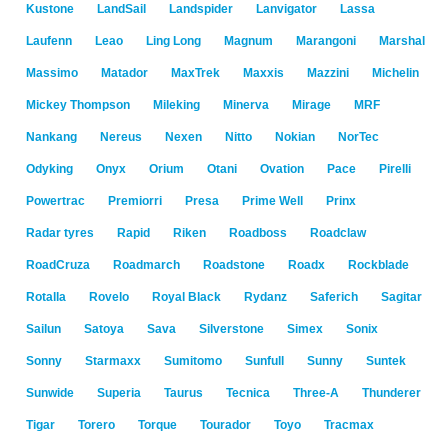
Kustone
LandSail
Landspider
Lanvigator
Lassa
Laufenn
Leao
Ling Long
Magnum
Marangoni
Marshal
Massimo
Matador
MaxTrek
Maxxis
Mazzini
Michelin
Mickey Thompson
Mileking
Minerva
Mirage
MRF
Nankang
Nereus
Nexen
Nitto
Nokian
NorTec
Odyking
Onyx
Orium
Otani
Ovation
Pace
Pirelli
Powertrac
Premiorri
Presa
Prime Well
Prinx
Radar tyres
Rapid
Riken
Roadboss
Roadclaw
RoadCruza
Roadmarch
Roadstone
Roadx
Rockblade
Rotalla
Rovelo
Royal Black
Rydanz
Saferich
Sagitar
Sailun
Satoya
Sava
Silverstone
Simex
Sonix
Sonny
Starmaxx
Sumitomo
Sunfull
Sunny
Suntek
Sunwide
Superia
Taurus
Tecnica
Three-A
Thunderer
Tigar
Torero
Torque
Tourador
Toyo
Tracmax