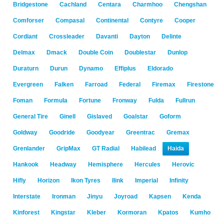
Bridgestone
Cachland
Centara
Charmhoo
Chengshan
Comforser
Compasal
Continental
Contyre
Cooper
Cordiant
Crossleader
Davanti
Dayton
Delinte
Delmax
Dmack
Double Coin
Doublestar
Dunlop
Duraturn
Durun
Dynamo
Effiplus
Eldorado
Evergreen
Falken
Farroad
Federal
Firemax
Firestone
Foman
Formula
Fortune
Fronway
Fulda
Fullrun
General Tire
Ginell
Gislaved
Goalstar
Goform
Goldway
Goodride
Goodyear
Greentrac
Gremax
Grenlander
GripMax
GT Radial
Habilead
Haida
Hankook
Headway
Hemisphere
Hercules
Herovic
Hifly
Horizon
Ikon Tyres
Ilink
Imperial
Infinity
Interstate
Ironman
Jinyu
Joyroad
Kapsen
Kenda
Kinforest
Kingstar
Kleber
Kormoran
Kpatos
Kumho