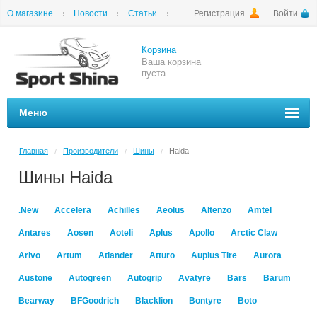
О магазине
Новости
Статьи
Регистрация
Войти
Шиномонтаж
Как купить
Доставка
Вопросы и ответы
Корзина
Ваша корзина
пуста
Меню
Главная
Производители
Шины
Haida
/
/
/
Шины Haida
.New
Accelera
Achilles
Aeolus
Altenzo
Amtel
Antares
Aosen
Aoteli
Aplus
Apollo
Arctic Claw
Arivo
Artum
Atlander
Atturo
Auplus Tire
Aurora
Austone
Autogreen
Autogrip
Avatyre
Bars
Barum
Bearway
BFGoodrich
Blacklion
Bontyre
Boto