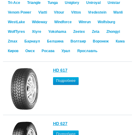
Tri-Ace
Triangle
Tunga
Uniglory
Uniroyal
Unistar
Venom Power
Viatti
Vitour
Vittos
Vredestein
Wanli
WestLake
Wideway
Windforce
Winrun
Wolfsburg
WolfTyres
Xtyre
Yokohama
Zeetex
Zeta
Zhongyi
Zmax
Барнаул
Белшина
Волтаир
Воронеж
Кама
Киров
Омск
Росава
Урал
Ярославль
HD 617
Подробнее
HD 627
Подробнее