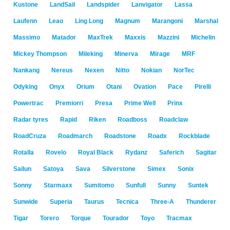
Kustone
LandSail
Landspider
Lanvigator
Lassa
Laufenn
Leao
Ling Long
Magnum
Marangoni
Marshal
Massimo
Matador
MaxTrek
Maxxis
Mazzini
Michelin
Mickey Thompson
Mileking
Minerva
Mirage
MRF
Nankang
Nereus
Nexen
Nitto
Nokian
NorTec
Odyking
Onyx
Orium
Otani
Ovation
Pace
Pirelli
Powertrac
Premiorri
Presa
Prime Well
Prinx
Radar tyres
Rapid
Riken
Roadboss
Roadclaw
RoadCruza
Roadmarch
Roadstone
Roadx
Rockblade
Rotalla
Rovelo
Royal Black
Rydanz
Saferich
Sagitar
Sailun
Satoya
Sava
Silverstone
Simex
Sonix
Sonny
Starmaxx
Sumitomo
Sunfull
Sunny
Suntek
Sunwide
Superia
Taurus
Tecnica
Three-A
Thunderer
Tigar
Torero
Torque
Tourador
Toyo
Tracmax