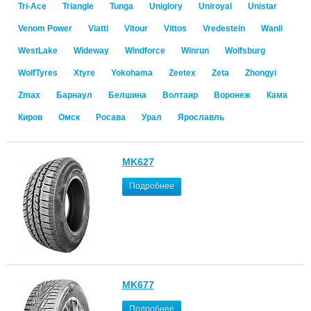
Tri-Ace
Triangle
Tunga
Uniglory
Uniroyal
Unistar
Venom Power
Viatti
Vitour
Vittos
Vredestein
Wanli
WestLake
Wideway
Windforce
Winrun
Wolfsburg
WolfTyres
Xtyre
Yokohama
Zeetex
Zeta
Zhongyi
Zmax
Барнаул
Белшина
Волтаир
Воронеж
Кама
Киров
Омск
Росава
Урал
Ярославль
MK627
Подробнее
MK677
Подробнее