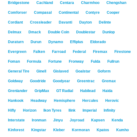
Bridgestone
Cachland
Centara
Charmhoo
Chengshan
Comforser
Compasal
Continental
Contyre
Cooper
Cordiant
Crossleader
Davanti
Dayton
Delinte
Delmax
Dmack
Double Coin
Doublestar
Dunlop
Duraturn
Durun
Dynamo
Effiplus
Eldorado
Evergreen
Falken
Farroad
Federal
Firemax
Firestone
Foman
Formula
Fortune
Fronway
Fulda
Fullrun
General Tire
Ginell
Gislaved
Goalstar
Goform
Goldway
Goodride
Goodyear
Greentrac
Gremax
Grenlander
GripMax
GT Radial
Habilead
Haida
Hankook
Headway
Hemisphere
Hercules
Herovic
Hifly
Horizon
Ikon Tyres
Ilink
Imperial
Infinity
Interstate
Ironman
Jinyu
Joyroad
Kapsen
Kenda
Kinforest
Kingstar
Kleber
Kormoran
Kpatos
Kumho