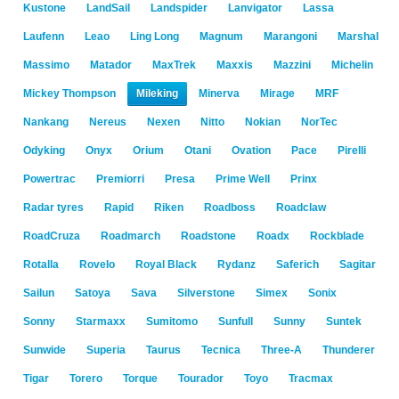
Kustone
LandSail
Landspider
Lanvigator
Lassa
Laufenn
Leao
Ling Long
Magnum
Marangoni
Marshal
Massimo
Matador
MaxTrek
Maxxis
Mazzini
Michelin
Mickey Thompson
Mileking
Minerva
Mirage
MRF
Nankang
Nereus
Nexen
Nitto
Nokian
NorTec
Odyking
Onyx
Orium
Otani
Ovation
Pace
Pirelli
Powertrac
Premiorri
Presa
Prime Well
Prinx
Radar tyres
Rapid
Riken
Roadboss
Roadclaw
RoadCruza
Roadmarch
Roadstone
Roadx
Rockblade
Rotalla
Rovelo
Royal Black
Rydanz
Saferich
Sagitar
Sailun
Satoya
Sava
Silverstone
Simex
Sonix
Sonny
Starmaxx
Sumitomo
Sunfull
Sunny
Suntek
Sunwide
Superia
Taurus
Tecnica
Three-A
Thunderer
Tigar
Torero
Torque
Tourador
Toyo
Tracmax