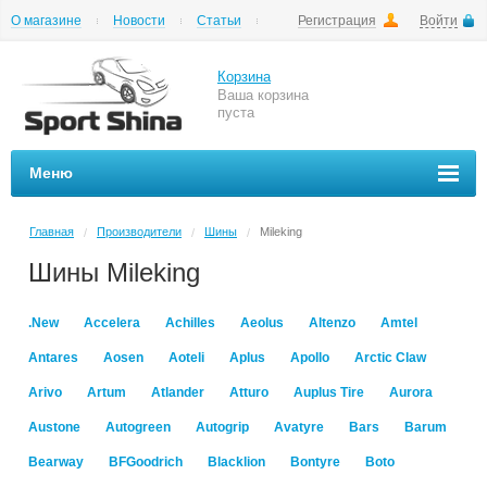
О магазине
Новости
Статьи
Регистрация
Войти
Шиномонтаж
Как купить
Доставка
Вопросы и ответы
Корзина
Ваша корзина
пуста
Меню
Главная
Производители
Шины
Mileking
/
/
/
Шины Mileking
.New
Accelera
Achilles
Aeolus
Altenzo
Amtel
Antares
Aosen
Aoteli
Aplus
Apollo
Arctic Claw
Arivo
Artum
Atlander
Atturo
Auplus Tire
Aurora
Austone
Autogreen
Autogrip
Avatyre
Bars
Barum
Bearway
BFGoodrich
Blacklion
Bontyre
Boto