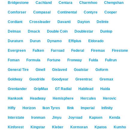
Bridgestone
Cachland
Centara
Charmhoo
Chengshan
Comforser
Compasal
Continental
Contyre
Cooper
Cordiant
Crossleader
Davanti
Dayton
Delinte
Delmax
Dmack
Double Coin
Doublestar
Dunlop
Duraturn
Durun
Dynamo
Effiplus
Eldorado
Evergreen
Falken
Farroad
Federal
Firemax
Firestone
Foman
Formula
Fortune
Fronway
Fulda
Fullrun
General Tire
Ginell
Gislaved
Goalstar
Goform
Goldway
Goodride
Goodyear
Greentrac
Gremax
Grenlander
GripMax
GT Radial
Habilead
Haida
Hankook
Headway
Hemisphere
Hercules
Herovic
Hifly
Horizon
Ikon Tyres
Ilink
Imperial
Infinity
Interstate
Ironman
Jinyu
Joyroad
Kapsen
Kenda
Kinforest
Kingstar
Kleber
Kormoran
Kpatos
Kumho