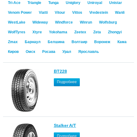
Tri-Ace
Triangle
Tunga
Uniglory
Uniroyal
Unistar
Venom Power
Viatti
Vitour
Vittos
Vredestein
Wanli
WestLake
Wideway
Windforce
Winrun
Wolfsburg
WolfTyres
Xtyre
Yokohama
Zeetex
Zeta
Zhongyi
Zmax
Барнаул
Белшина
Волтаир
Воронеж
Кама
Киров
Омск
Росава
Урал
Ярославль
BT228
Подробнее
Stalker A/T
Подробнее