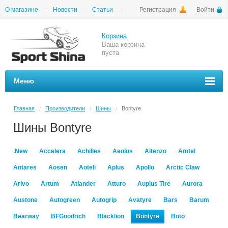
О магазине
Новости
Статьи
Регистрация
Войти
Шиномонтаж
Как купить
Доставка
Вопросы и ответы
Корзина
Ваша корзина
пуста
Меню
Главная
Производители
Шины
Bontyre
/
/
/
Шины Bontyre
.New
Accelera
Achilles
Aeolus
Altenzo
Amtel
Antares
Aosen
Aoteli
Aplus
Apollo
Arctic Claw
Arivo
Artum
Atlander
Atturo
Auplus Tire
Aurora
Austone
Autogreen
Autogrip
Avatyre
Bars
Barum
Bearway
BFGoodrich
Blacklion
Bontyre
Boto