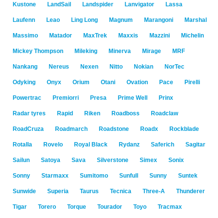
Kustone
LandSail
Landspider
Lanvigator
Lassa
Laufenn
Leao
Ling Long
Magnum
Marangoni
Marshal
Massimo
Matador
MaxTrek
Maxxis
Mazzini
Michelin
Mickey Thompson
Mileking
Minerva
Mirage
MRF
Nankang
Nereus
Nexen
Nitto
Nokian
NorTec
Odyking
Onyx
Orium
Otani
Ovation
Pace
Pirelli
Powertrac
Premiorri
Presa
Prime Well
Prinx
Radar tyres
Rapid
Riken
Roadboss
Roadclaw
RoadCruza
Roadmarch
Roadstone
Roadx
Rockblade
Rotalla
Rovelo
Royal Black
Rydanz
Saferich
Sagitar
Sailun
Satoya
Sava
Silverstone
Simex
Sonix
Sonny
Starmaxx
Sumitomo
Sunfull
Sunny
Suntek
Sunwide
Superia
Taurus
Tecnica
Three-A
Thunderer
Tigar
Torero
Torque
Tourador
Toyo
Tracmax