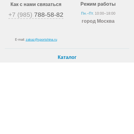
Режим работы
Как с нами связаться
+7 (985)
788-58-82
Пн.–Пт.
10:00–18:00
город Москва
E-mail:
zakaz@sportshina.ru
Каталог
Шины
Покупателю
Как купить
Доставка
Шиномонтаж
О магазине
О компании