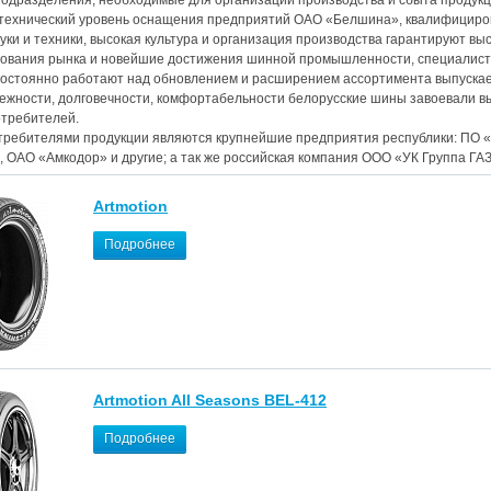
 подразделения, необходимые для организации производства и сбыта продукц
технический уровень оснащения предприятий ОАО «Белшина», квалифициро
уки и техники, высокая культура и организация производства гарантируют вы
ования рынка и новейшие достижения шинной промышленности, специалисты 
остоянно работают над обновлением и расширением ассортимента выпускае
ежности, долговечности, комфортабельности белорусские шины завоевали выс
требителей.
ребителями продукции являются крупнейшие предприятия республики: ПО «
 ОАО «Амкодор» и другие; а так же российская компания ООО «УК Группа ГАЗ
Artmotion
Подробнее
Artmotion All Seasons BEL-412
Подробнее