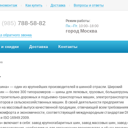
номонтаж
Как купить
Доставка
Вопросы и ответы
Режим работы:
 (985)
788-58-82
Пн.–Пт.
10:00–18:00
город Москва
аз обратного звонка
 и скидки
Доставка
Контакты
на
а
шина» — один из крупнейших производителей в шинной отрасли. Широкий
ин — более 300 типоразмеров — шины для легковых, грузовых, большегрузн
строительно-дорожных и подъемно-транспортных машин, электротранспорта
акторов и сельскохозяйственных машин. В своей деятельности предприятие
 на массовый выпуск качественной продукции, отвечающей всем требования
 комфорта и экономичности, соответствующей международным стандартам D
 и ISO 16949:2009.
 включает в себя: завод крупногабаритных шин, завод массовых шин, завод