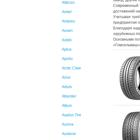
завод, другие
Altenzo
Современный 
достижений на
Amtel
Учитывая треб
Antares
предприятия п
Благодаря над
Aosen
зарубежных по
Основными пот
Aoteli
«Гомсельмаш»,
Aplus
Apollo
Arctic Claw
Arivo
Artum
Atlander
Atturo
Auplus Tire
Aurora
Austone