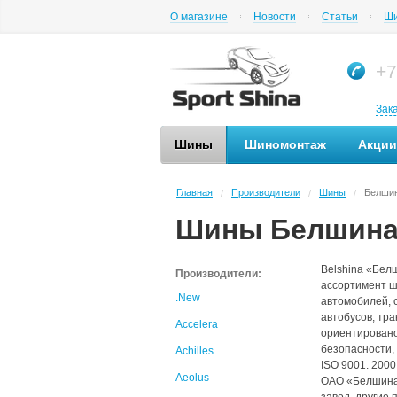
О магазине
Новости
Статьи
Ши
+7
Зак
Шины
Шиномонтаж
Акции
Главная
Производители
Шины
Белши
/
/
/
Шины Белшин
Belshina «Бел
Производители:
ассортимент ш
.New
автомобилей, 
автобусов, тр
Accelera
ориентировано
безопасности,
Achilles
ISO 9001. 2000
Aeolus
ОАО «Белшина»