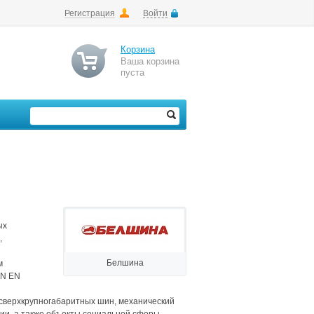
Регистрация
Войти
Корзина
Ваша корзина
пуста
ых
,
Белшина
м
IN EN
 сверхкрупногабаритных шин, механический