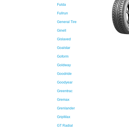
Fulda
Fullrun
General Tire
Ginell
Gislaved
Goalstar
Goform
Goldway
Goodride
Goodyear
Greentrac
Gremax
Grenlander
GripMax
GT Radial