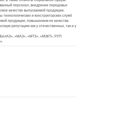
ии, а также объекты социальной сферы.
ванный персонал, внедрение передовых
сокое качество выпускаемой продукции.
технологических и конструкторских служб
мой продукции, повышением ее качества.
окую репутацию как у отечественных, так и у
БелАЗ», «МАЗ», «МТЗ», «МЗКТ», РУП
».