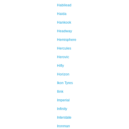
Habilead
Haida
Hankook
Headway
Hemisphere
Hercules
Herovic
Hifly
Horizon
Ikon Tyres
Ilink
Imperial
Infinity
Interstate
Ironman