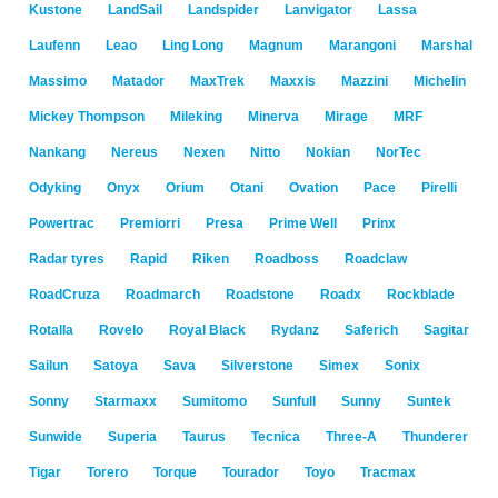
Kustone
LandSail
Landspider
Lanvigator
Lassa
Laufenn
Leao
Ling Long
Magnum
Marangoni
Marshal
Massimo
Matador
MaxTrek
Maxxis
Mazzini
Michelin
Mickey Thompson
Mileking
Minerva
Mirage
MRF
Nankang
Nereus
Nexen
Nitto
Nokian
NorTec
Odyking
Onyx
Orium
Otani
Ovation
Pace
Pirelli
Powertrac
Premiorri
Presa
Prime Well
Prinx
Radar tyres
Rapid
Riken
Roadboss
Roadclaw
RoadCruza
Roadmarch
Roadstone
Roadx
Rockblade
Rotalla
Rovelo
Royal Black
Rydanz
Saferich
Sagitar
Sailun
Satoya
Sava
Silverstone
Simex
Sonix
Sonny
Starmaxx
Sumitomo
Sunfull
Sunny
Suntek
Sunwide
Superia
Taurus
Tecnica
Three-A
Thunderer
Tigar
Torero
Torque
Tourador
Toyo
Tracmax