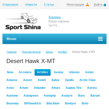
О магазине
Новости
Статьи
Регистрация
Войти
Шиномонтаж
Как купить
Доставка
Вопросы и ответы
Корзина
Ваша корзина
пуста
Меню
Главная
Производители
Шины
Achilles
Desert Hawk X-MT
/
/
/
/
Desert Hawk X-MT
.New
Accelera
Achilles
Aeolus
Altenzo
Amtel
Antares
Aosen
Aoteli
Aplus
Apollo
Arctic Claw
Arivo
Artum
Atlander
Atturo
Auplus Tire
Aurora
Austone
Autogreen
Autogrip
Avatyre
Bars
Barum
Bearway
BFGoodrich
Blacklion
Bontyre
Boto