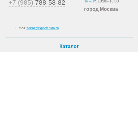
+7 (985)
788-58-82
Пн.–Пт.
10:00–18:00
город Москва
E-mail:
zakaz@sportshina.ru
Каталог
Шины
Покупателю
Как купить
Доставка
Шиномонтаж
О магазине
О компании
Новости
Статьи