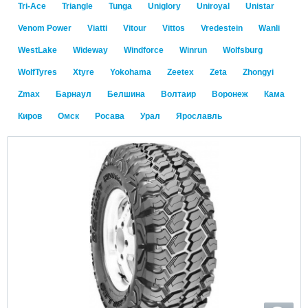
Tri-Ace
Triangle
Tunga
Uniglory
Uniroyal
Unistar
Venom Power
Viatti
Vitour
Vittos
Vredestein
Wanli
WestLake
Wideway
Windforce
Winrun
Wolfsburg
WolfTyres
Xtyre
Yokohama
Zeetex
Zeta
Zhongyi
Zmax
Барнаул
Белшина
Волтаир
Воронеж
Кама
Киров
Омск
Росава
Урал
Ярославль