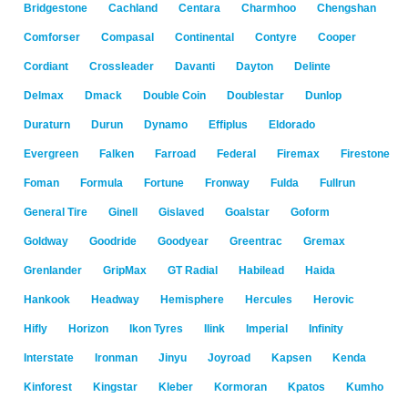
Bridgestone
Cachland
Centara
Charmhoo
Chengshan
Comforser
Compasal
Continental
Contyre
Cooper
Cordiant
Crossleader
Davanti
Dayton
Delinte
Delmax
Dmack
Double Coin
Doublestar
Dunlop
Duraturn
Durun
Dynamo
Effiplus
Eldorado
Evergreen
Falken
Farroad
Federal
Firemax
Firestone
Foman
Formula
Fortune
Fronway
Fulda
Fullrun
General Tire
Ginell
Gislaved
Goalstar
Goform
Goldway
Goodride
Goodyear
Greentrac
Gremax
Grenlander
GripMax
GT Radial
Habilead
Haida
Hankook
Headway
Hemisphere
Hercules
Herovic
Hifly
Horizon
Ikon Tyres
Ilink
Imperial
Infinity
Interstate
Ironman
Jinyu
Joyroad
Kapsen
Kenda
Kinforest
Kingstar
Kleber
Kormoran
Kpatos
Kumho