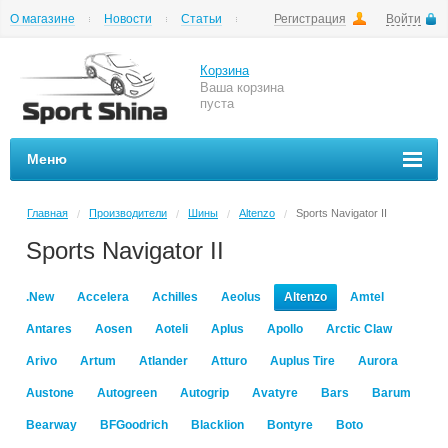
О магазине
Новости
Статьи
Регистрация
Войти
Шиномонтаж
Как купить
Доставка
Вопросы и ответы
Корзина
Ваша корзина
пуста
Меню
Главная
Производители
Шины
Altenzo
Sports Navigator II
/
/
/
/
Sports Navigator II
.New
Accelera
Achilles
Aeolus
Altenzo
Amtel
Antares
Aosen
Aoteli
Aplus
Apollo
Arctic Claw
Arivo
Artum
Atlander
Atturo
Auplus Tire
Aurora
Austone
Autogreen
Autogrip
Avatyre
Bars
Barum
Bearway
BFGoodrich
Blacklion
Bontyre
Boto