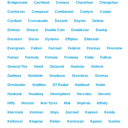
Bridgestone
Cachland
Centara
Charmhoo
Chengshan
Comforser
Compasal
Continental
Contyre
Cooper
Cordiant
Crossleader
Davanti
Dayton
Delinte
Delmax
Dmack
Double Coin
Doublestar
Dunlop
Duraturn
Durun
Dynamo
Effiplus
Eldorado
Evergreen
Falken
Farroad
Federal
Firemax
Firestone
Foman
Formula
Fortune
Fronway
Fulda
Fullrun
General Tire
Ginell
Gislaved
Goalstar
Goform
Goldway
Goodride
Goodyear
Greentrac
Gremax
Grenlander
GripMax
GT Radial
Habilead
Haida
Hankook
Headway
Hemisphere
Hercules
Herovic
Hifly
Horizon
Ikon Tyres
Ilink
Imperial
Infinity
Interstate
Ironman
Jinyu
Joyroad
Kapsen
Kenda
Kinforest
Kingstar
Kleber
Kormoran
Kpatos
Kumho