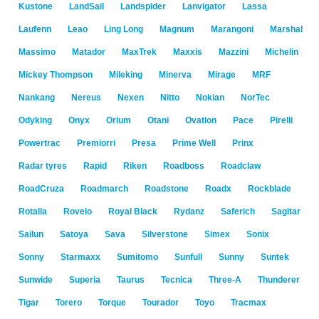
Kustone
LandSail
Landspider
Lanvigator
Lassa
Laufenn
Leao
Ling Long
Magnum
Marangoni
Marshal
Massimo
Matador
MaxTrek
Maxxis
Mazzini
Michelin
Mickey Thompson
Mileking
Minerva
Mirage
MRF
Nankang
Nereus
Nexen
Nitto
Nokian
NorTec
Odyking
Onyx
Orium
Otani
Ovation
Pace
Pirelli
Powertrac
Premiorri
Presa
Prime Well
Prinx
Radar tyres
Rapid
Riken
Roadboss
Roadclaw
RoadCruza
Roadmarch
Roadstone
Roadx
Rockblade
Rotalla
Rovelo
Royal Black
Rydanz
Saferich
Sagitar
Sailun
Satoya
Sava
Silverstone
Simex
Sonix
Sonny
Starmaxx
Sumitomo
Sunfull
Sunny
Suntek
Sunwide
Superia
Taurus
Tecnica
Three-A
Thunderer
Tigar
Torero
Torque
Tourador
Toyo
Tracmax