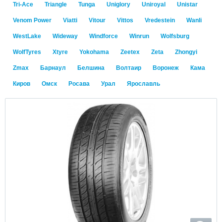
Tri-Ace
Triangle
Tunga
Uniglory
Uniroyal
Unistar
Venom Power
Viatti
Vitour
Vittos
Vredestein
Wanli
WestLake
Wideway
Windforce
Winrun
Wolfsburg
WolfTyres
Xtyre
Yokohama
Zeetex
Zeta
Zhongyi
Zmax
Барнаул
Белшина
Волтаир
Воронеж
Кама
Киров
Омск
Росава
Урал
Ярославль