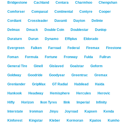
Bridgestone
Cachland
Centara
Charmhoo
Chengshan
Comforser
Compasal
Continental
Contyre
Cooper
Cordiant
Crossleader
Davanti
Dayton
Delinte
Delmax
Dmack
Double Coin
Doublestar
Dunlop
Duraturn
Durun
Dynamo
Effiplus
Eldorado
Evergreen
Falken
Farroad
Federal
Firemax
Firestone
Foman
Formula
Fortune
Fronway
Fulda
Fullrun
General Tire
Ginell
Gislaved
Goalstar
Goform
Goldway
Goodride
Goodyear
Greentrac
Gremax
Grenlander
GripMax
GT Radial
Habilead
Haida
Hankook
Headway
Hemisphere
Hercules
Herovic
Hifly
Horizon
Ikon Tyres
Ilink
Imperial
Infinity
Interstate
Ironman
Jinyu
Joyroad
Kapsen
Kenda
Kinforest
Kingstar
Kleber
Kormoran
Kpatos
Kumho