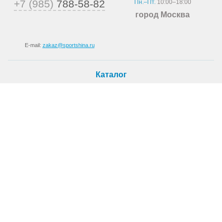
+7 (985)
788-58-82
Пн.–Пт.
10:00–18:00
город Москва
E-mail:
zakaz@sportshina.ru
Каталог
Шины
Покупателю
Как купить
Доставка
Шиномонтаж
О магазине
О компании
Новости
Статьи