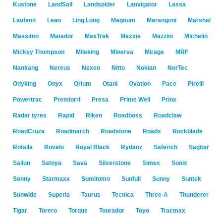
Kustone
LandSail
Landspider
Lanvigator
Lassa
Laufenn
Leao
Ling Long
Magnum
Marangoni
Marshal
Massimo
Matador
MaxTrek
Maxxis
Mazzini
Michelin
Mickey Thompson
Mileking
Minerva
Mirage
MRF
Nankang
Nereus
Nexen
Nitto
Nokian
NorTec
Odyking
Onyx
Orium
Otani
Ovation
Pace
Pirelli
Powertrac
Premiorri
Presa
Prime Well
Prinx
Radar tyres
Rapid
Riken
Roadboss
Roadclaw
RoadCruza
Roadmarch
Roadstone
Roadx
Rockblade
Rotalla
Rovelo
Royal Black
Rydanz
Saferich
Sagitar
Sailun
Satoya
Sava
Silverstone
Simex
Sonix
Sonny
Starmaxx
Sumitomo
Sunfull
Sunny
Suntek
Sunwide
Superia
Taurus
Tecnica
Three-A
Thunderer
Tigar
Torero
Torque
Tourador
Toyo
Tracmax