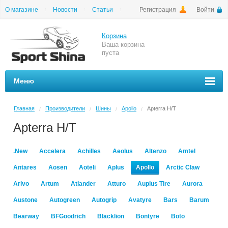
О магазине
Новости
Статьи
Регистрация
Войти
Шиномонтаж
Как купить
Доставка
Вопросы и ответы
Корзина
Ваша корзина
пуста
Меню
Главная
Производители
Шины
Apollo
Apterra H/T
/
/
/
/
Apterra H/T
.New
Accelera
Achilles
Aeolus
Altenzo
Amtel
Antares
Aosen
Aoteli
Aplus
Apollo
Arctic Claw
Arivo
Artum
Atlander
Atturo
Auplus Tire
Aurora
Austone
Autogreen
Autogrip
Avatyre
Bars
Barum
Bearway
BFGoodrich
Blacklion
Bontyre
Boto