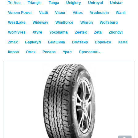
Tri-Ace
Triangle
Tunga
Uniglory
Uniroyal
Unistar
Venom Power
Viatti
Vitour
Vittos
Vredestein
Wanli
WestLake
Wideway
Windforce
Winrun
Wolfsburg
WolfTyres
Xtyre
Yokohama
Zeetex
Zeta
Zhongyi
Zmax
Барнаул
Белшина
Волтаир
Воронеж
Кама
Киров
Омск
Росава
Урал
Ярославль