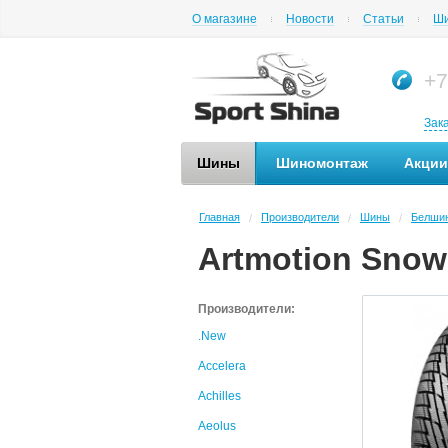
О магазине
Новости
Статьи
Ши
+7
Зак
Шины
Шиномонтаж
Акции
Главная
Производители
Шины
Белши
/
/
/
Artmotion Snow
Производители:
.New
Accelera
Achilles
Aeolus