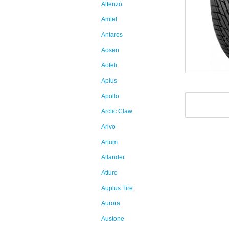
Altenzo
Amtel
Antares
Aosen
Aoteli
Aplus
Apollo
Arctic Claw
Arivo
Artum
Atlander
Atturo
Auplus Tire
Aurora
Austone