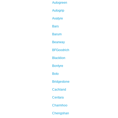
Autogreen
Autogrip
Avatyre
Bars
Barum
Bearway
BFGoodrich
Blacklion
Bontyre
Boto
Bridgestone
Cachland
Centara
Charmhoo
Chengshan