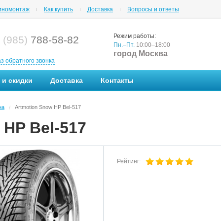
номонтаж
Как купить
Доставка
Вопросы и ответы
Режим работы:
 (985)
788-58-82
Пн.–Пт.
10:00–18:00
город Москва
аз обратного звонка
 и скидки
Доставка
Контакты
на
Artmotion Snow HP Bel-517
/
 HP Bel-517
Рейтинг: