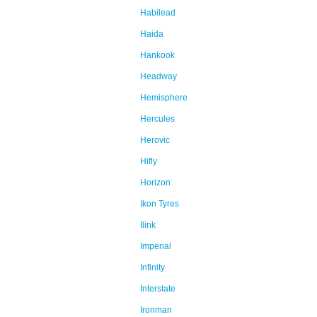
Habilead
Haida
Hankook
Headway
Hemisphere
Hercules
Herovic
Hifly
Horizon
Ikon Tyres
Ilink
Imperial
Infinity
Interstate
Ironman