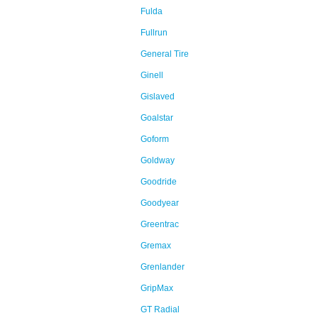
Fulda
Fullrun
General Tire
Ginell
Gislaved
Goalstar
Goform
Goldway
Goodride
Goodyear
Greentrac
Gremax
Grenlander
GripMax
GT Radial