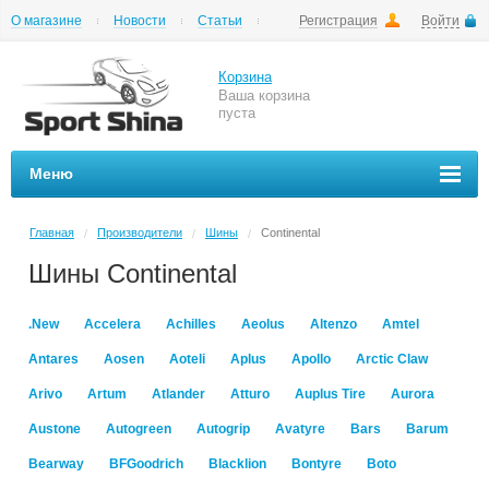
О магазине
Новости
Статьи
Регистрация
Войти
Шиномонтаж
Как купить
Доставка
Вопросы и ответы
Корзина
Ваша корзина
пуста
Меню
Главная
Производители
Шины
Continental
/
/
/
Шины Continental
.New
Accelera
Achilles
Aeolus
Altenzo
Amtel
Antares
Aosen
Aoteli
Aplus
Apollo
Arctic Claw
Arivo
Artum
Atlander
Atturo
Auplus Tire
Aurora
Austone
Autogreen
Autogrip
Avatyre
Bars
Barum
Bearway
BFGoodrich
Blacklion
Bontyre
Boto