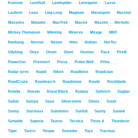
Kustone
LandSail
Landspider
Lanvigator
Lassa
Laufenn
Leao
Ling Long
Magnum
Marangoni
Marshal
Massimo
Matador
MaxTrek
Maxxis
Mazzini
Michelin
Mickey Thompson
Mileking
Minerva
Mirage
MRF
Nankang
Nereus
Nexen
Nitto
Nokian
NorTec
Odyking
Onyx
Orium
Otani
Ovation
Pace
Pirelli
Powertrac
Premiorri
Presa
Prime Well
Prinx
Radar tyres
Rapid
Riken
Roadboss
Roadclaw
RoadCruza
Roadmarch
Roadstone
Roadx
Rockblade
Rotalla
Rovelo
Royal Black
Rydanz
Saferich
Sagitar
Sailun
Satoya
Sava
Silverstone
Simex
Sonix
Sonny
Starmaxx
Sumitomo
Sunfull
Sunny
Suntek
Sunwide
Superia
Taurus
Tecnica
Three-A
Thunderer
Tigar
Torero
Torque
Tourador
Toyo
Tracmax