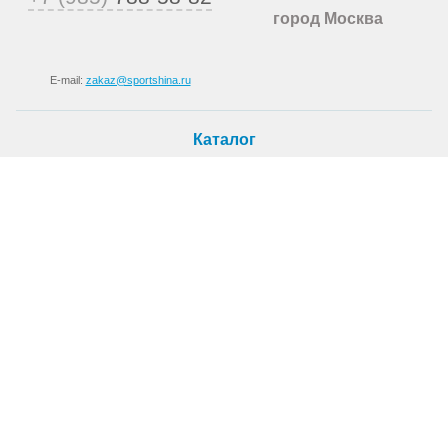
город Москва
E-mail:
zakaz@sportshina.ru
Каталог
Шины
Покупателю
Как купить
Доставка
Шиномонтаж
О магазине
О компании
Новости
Статьи
Контакты