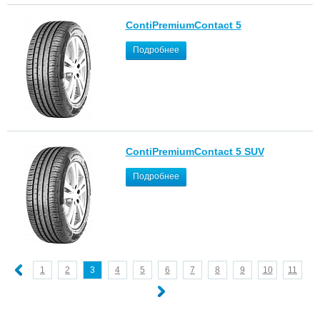
ContiPremiumContact 5
Подробнее
ContiPremiumContact 5 SUV
Подробнее
1
2
3
4
5
6
7
8
9
10
11