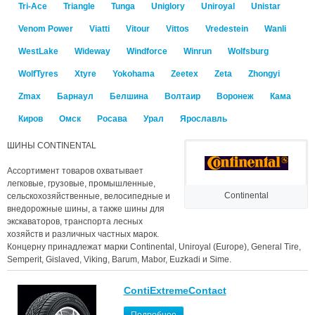
Tri-Ace
Triangle
Tunga
Uniglory
Uniroyal
Unistar
Venom Power
Viatti
Vitour
Vittos
Vredestein
Wanli
WestLake
Wideway
Windforce
Winrun
Wolfsburg
WolfTyres
Xtyre
Yokohama
Zeetex
Zeta
Zhongyi
Zmax
Барнаул
Белшина
Волтаир
Воронеж
Кама
Киров
Омск
Росава
Урал
Ярославль
ШИНЫ CONTINENTAL
Ассортимент товаров охватывает
легковые, грузовые, промышленные,
Continental
сельскохозяйственные, велосипедные и
внедорожные шины, а также шины для
экскаваторов, транспорта лесных
хозяйств и различных частных марок.
Концерну принадлежат марки Continental, Uniroyal (Europe), General Tire,
Semperit, Gislaved, Viking, Barum, Mabor, Euzkadi и Sime.
ContiExtremeContact