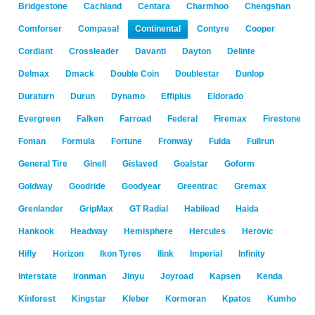
Bridgestone
Cachland
Centara
Charmhoo
Chengshan
Comforser
Compasal
Continental
Contyre
Cooper
Cordiant
Crossleader
Davanti
Dayton
Delinte
Delmax
Dmack
Double Coin
Doublestar
Dunlop
Duraturn
Durun
Dynamo
Effiplus
Eldorado
Evergreen
Falken
Farroad
Federal
Firemax
Firestone
Foman
Formula
Fortune
Fronway
Fulda
Fullrun
General Tire
Ginell
Gislaved
Goalstar
Goform
Goldway
Goodride
Goodyear
Greentrac
Gremax
Grenlander
GripMax
GT Radial
Habilead
Haida
Hankook
Headway
Hemisphere
Hercules
Herovic
Hifly
Horizon
Ikon Tyres
Ilink
Imperial
Infinity
Interstate
Ironman
Jinyu
Joyroad
Kapsen
Kenda
Kinforest
Kingstar
Kleber
Kormoran
Kpatos
Kumho