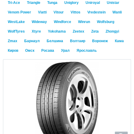
Tri-Ace
Triangle
Tunga
Uniglory
Uniroyal
Unistar
Venom Power
Viatti
Vitour
Vittos
Vredestein
Wanli
WestLake
Wideway
Windforce
Winrun
Wolfsburg
WolfTyres
Xtyre
Yokohama
Zeetex
Zeta
Zhongyi
Zmax
Барнаул
Белшина
Волтаир
Воронеж
Кама
Киров
Омск
Росава
Урал
Ярославль