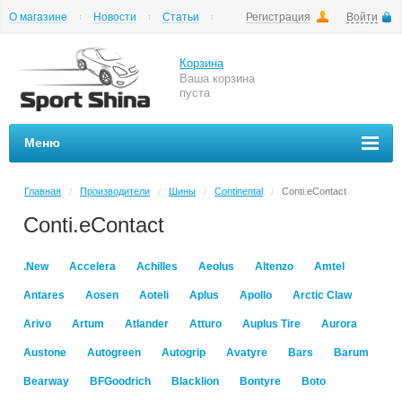
О магазине
Новости
Статьи
Регистрация
Войти
Шиномонтаж
Как купить
Доставка
Вопросы и ответы
Корзина
Ваша корзина
пуста
Меню
Главная
Производители
Шины
Continental
Conti.eContact
/
/
/
/
Conti.eContact
.New
Accelera
Achilles
Aeolus
Altenzo
Amtel
Antares
Aosen
Aoteli
Aplus
Apollo
Arctic Claw
Arivo
Artum
Atlander
Atturo
Auplus Tire
Aurora
Austone
Autogreen
Autogrip
Avatyre
Bars
Barum
Bearway
BFGoodrich
Blacklion
Bontyre
Boto