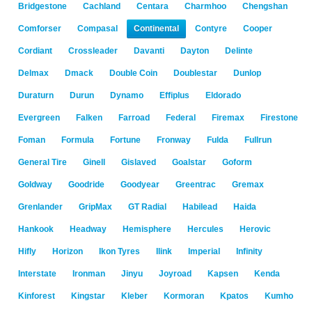
Bridgestone
Cachland
Centara
Charmhoo
Chengshan
Comforser
Compasal
Continental
Contyre
Cooper
Cordiant
Crossleader
Davanti
Dayton
Delinte
Delmax
Dmack
Double Coin
Doublestar
Dunlop
Duraturn
Durun
Dynamo
Effiplus
Eldorado
Evergreen
Falken
Farroad
Federal
Firemax
Firestone
Foman
Formula
Fortune
Fronway
Fulda
Fullrun
General Tire
Ginell
Gislaved
Goalstar
Goform
Goldway
Goodride
Goodyear
Greentrac
Gremax
Grenlander
GripMax
GT Radial
Habilead
Haida
Hankook
Headway
Hemisphere
Hercules
Herovic
Hifly
Horizon
Ikon Tyres
Ilink
Imperial
Infinity
Interstate
Ironman
Jinyu
Joyroad
Kapsen
Kenda
Kinforest
Kingstar
Kleber
Kormoran
Kpatos
Kumho