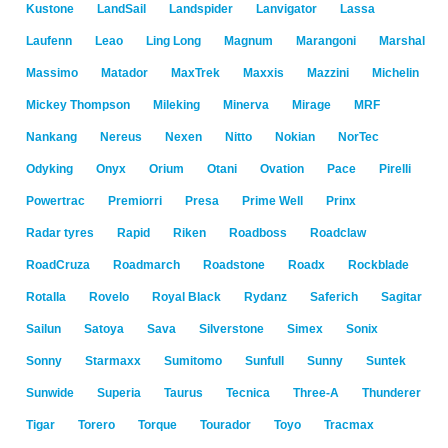
Kustone
LandSail
Landspider
Lanvigator
Lassa
Laufenn
Leao
Ling Long
Magnum
Marangoni
Marshal
Massimo
Matador
MaxTrek
Maxxis
Mazzini
Michelin
Mickey Thompson
Mileking
Minerva
Mirage
MRF
Nankang
Nereus
Nexen
Nitto
Nokian
NorTec
Odyking
Onyx
Orium
Otani
Ovation
Pace
Pirelli
Powertrac
Premiorri
Presa
Prime Well
Prinx
Radar tyres
Rapid
Riken
Roadboss
Roadclaw
RoadCruza
Roadmarch
Roadstone
Roadx
Rockblade
Rotalla
Rovelo
Royal Black
Rydanz
Saferich
Sagitar
Sailun
Satoya
Sava
Silverstone
Simex
Sonix
Sonny
Starmaxx
Sumitomo
Sunfull
Sunny
Suntek
Sunwide
Superia
Taurus
Tecnica
Three-A
Thunderer
Tigar
Torero
Torque
Tourador
Toyo
Tracmax