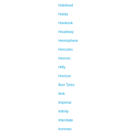
Habilead
Haida
Hankook
Headway
Hemisphere
Hercules
Herovic
Hifly
Horizon
Ikon Tyres
Ilink
Imperial
Infinity
Interstate
Ironman