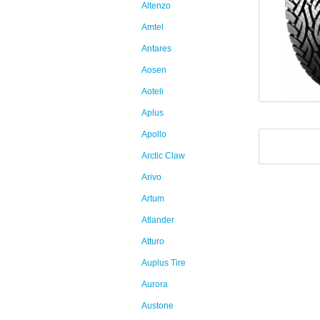
Altenzo
Amtel
Antares
Aosen
Aoteli
Aplus
Apollo
Arctic Claw
Arivo
Artum
Atlander
Atturo
Auplus Tire
Aurora
Austone