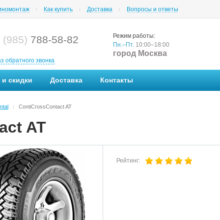
номонтаж
Как купить
Доставка
Вопросы и ответы
Режим работы:
 (985)
788-58-82
Пн.–Пт.
10:00–18:00
город Москва
аз обратного звонка
 и скидки
Доставка
Контакты
ntal
ContiCrossContact AT
/
act AT
Рейтинг: