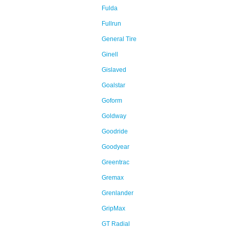
Fulda
Fullrun
General Tire
Ginell
Gislaved
Goalstar
Goform
Goldway
Goodride
Goodyear
Greentrac
Gremax
Grenlander
GripMax
GT Radial