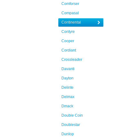
Comforser
Compasal
Continental
Contyre
Cooper
Cordiant
Crossleader
Davanti
Dayton
Delinte
Delmax
Dmack
Double Coin
Doublestar
Dunlop