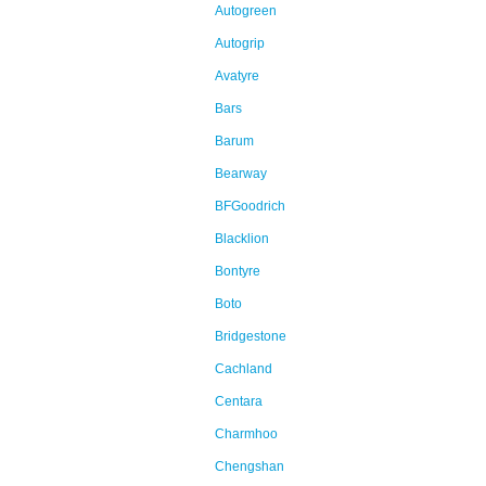
Autogreen
Autogrip
Avatyre
Bars
Barum
Bearway
BFGoodrich
Blacklion
Bontyre
Boto
Bridgestone
Cachland
Centara
Charmhoo
Chengshan