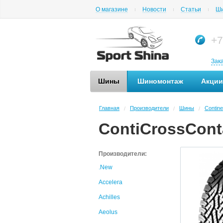
О магазине
Новости
Статьи
Ши
+7
Зак
Шины
Шиномонтаж
Акции
Главная
Производители
Шины
Contine
/
/
/
ContiCrossCont
Производители:
.New
Accelera
Achilles
Aeolus