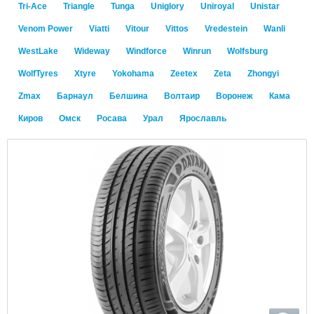
Tri-Ace
Triangle
Tunga
Uniglory
Uniroyal
Unistar
Venom Power
Viatti
Vitour
Vittos
Vredestein
Wanli
WestLake
Wideway
Windforce
Winrun
Wolfsburg
WolfTyres
Xtyre
Yokohama
Zeetex
Zeta
Zhongyi
Zmax
Барнаул
Белшина
Волтаир
Воронеж
Кама
Киров
Омск
Росава
Урал
Ярославль