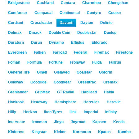
Bridgestone
Cachland
Centara
Charmhoo
Chengshan
Comforser
Compasal
Continental
Contyre
Cooper
Cordiant
Crossleader
Davanti
Dayton
Delinte
Delmax
Dmack
Double Coin
Doublestar
Dunlop
Duraturn
Durun
Dynamo
Effiplus
Eldorado
Evergreen
Falken
Farroad
Federal
Firemax
Firestone
Foman
Formula
Fortune
Fronway
Fulda
Fullrun
General Tire
Ginell
Gislaved
Goalstar
Goform
Goldway
Goodride
Goodyear
Greentrac
Gremax
Grenlander
GripMax
GT Radial
Habilead
Haida
Hankook
Headway
Hemisphere
Hercules
Herovic
Hifly
Horizon
Ikon Tyres
Ilink
Imperial
Infinity
Interstate
Ironman
Jinyu
Joyroad
Kapsen
Kenda
Kinforest
Kingstar
Kleber
Kormoran
Kpatos
Kumho