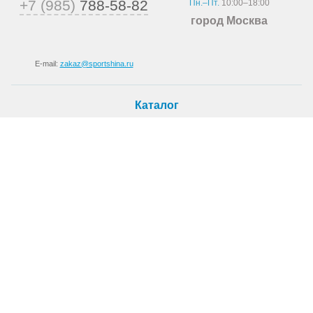
+7 (985)
788-58-82
Пн.–Пт.
10:00–18:00
город Москва
E-mail:
zakaz@sportshina.ru
Каталог
Шины
Покупателю
Как купить
Доставка
Шиномонтаж
О магазине
О компании
Новости
Статьи