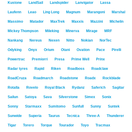
Kustone
LandSail
Landspider
Lanvigator
Lassa
Laufenn
Leao
Ling Long
Magnum
Marangoni
Marshal
Massimo
Matador
MaxTrek
Maxxis
Mazzini
Michelin
Mickey Thompson
Mileking
Minerva
Mirage
MRF
Nankang
Nereus
Nexen
Nitto
Nokian
NorTec
Odyking
Onyx
Orium
Otani
Ovation
Pace
Pirelli
Powertrac
Premiorri
Presa
Prime Well
Prinx
Radar tyres
Rapid
Riken
Roadboss
Roadclaw
RoadCruza
Roadmarch
Roadstone
Roadx
Rockblade
Rotalla
Rovelo
Royal Black
Rydanz
Saferich
Sagitar
Sailun
Satoya
Sava
Silverstone
Simex
Sonix
Sonny
Starmaxx
Sumitomo
Sunfull
Sunny
Suntek
Sunwide
Superia
Taurus
Tecnica
Three-A
Thunderer
Tigar
Torero
Torque
Tourador
Toyo
Tracmax