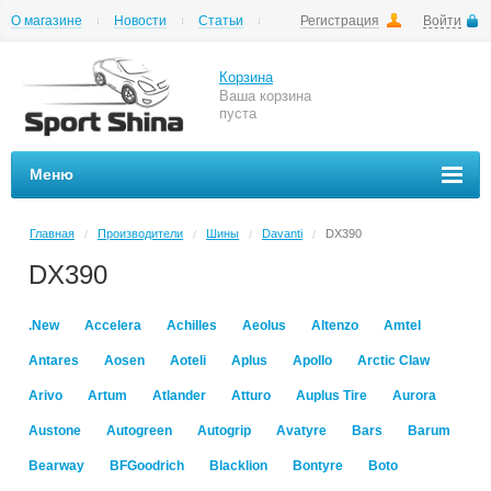
О магазине
Новости
Статьи
Регистрация
Войти
Шиномонтаж
Как купить
Доставка
Вопросы и ответы
Корзина
Ваша корзина
пуста
Меню
Главная
Производители
Шины
Davanti
DX390
/
/
/
/
DX390
.New
Accelera
Achilles
Aeolus
Altenzo
Amtel
Antares
Aosen
Aoteli
Aplus
Apollo
Arctic Claw
Arivo
Artum
Atlander
Atturo
Auplus Tire
Aurora
Austone
Autogreen
Autogrip
Avatyre
Bars
Barum
Bearway
BFGoodrich
Blacklion
Bontyre
Boto