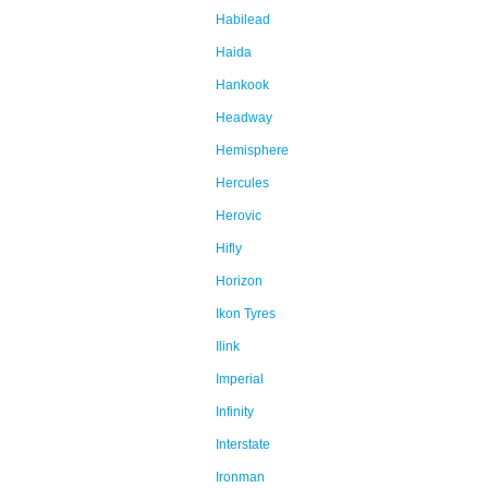
Habilead
Haida
Hankook
Headway
Hemisphere
Hercules
Herovic
Hifly
Horizon
Ikon Tyres
Ilink
Imperial
Infinity
Interstate
Ironman