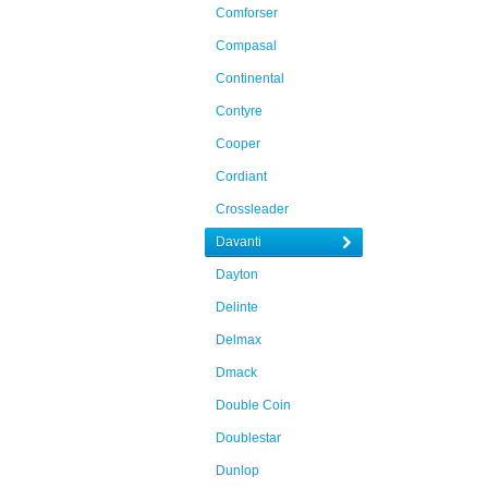
Comforser
Compasal
Continental
Contyre
Cooper
Cordiant
Crossleader
Davanti
Dayton
Delinte
Delmax
Dmack
Double Coin
Doublestar
Dunlop