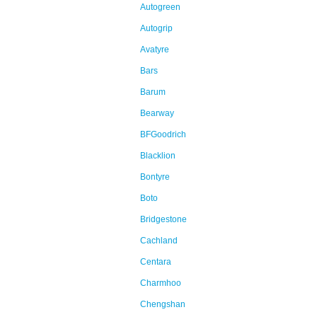
Autogreen
Autogrip
Avatyre
Bars
Barum
Bearway
BFGoodrich
Blacklion
Bontyre
Boto
Bridgestone
Cachland
Centara
Charmhoo
Chengshan