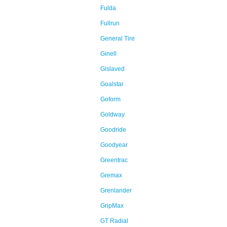
Fulda
Fullrun
General Tire
Ginell
Gislaved
Goalstar
Goform
Goldway
Goodride
Goodyear
Greentrac
Gremax
Grenlander
GripMax
GT Radial