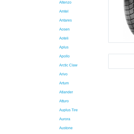
Altenzo
Amtel
Antares
Aosen
Aoteli
Aplus
Apollo
Arctic Claw
Arivo
Artum
Atlander
Atturo
Auplus Tire
Aurora
Austone