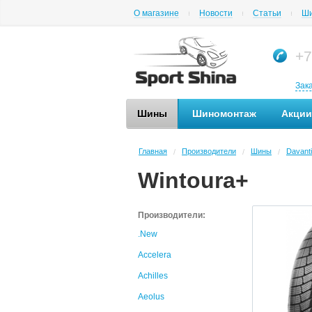
О магазине
Новости
Статьи
Ши
+7
Зак
Шины
Шиномонтаж
Акции
Главная
Производители
Шины
Davanti
/
/
/
Wintoura+
Производители:
.New
Accelera
Achilles
Aeolus