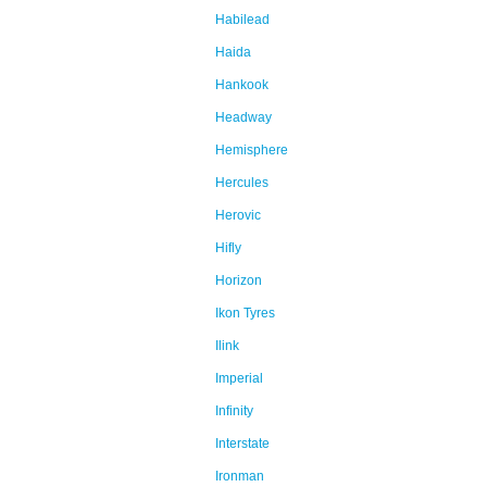
Habilead
Haida
Hankook
Headway
Hemisphere
Hercules
Herovic
Hifly
Horizon
Ikon Tyres
Ilink
Imperial
Infinity
Interstate
Ironman