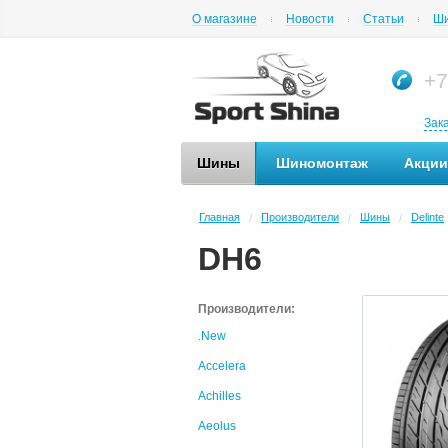
О магазине
Новости
Статьи
Ши
+7
Зак
Шины
Шиномонтаж
Акции
Главная
Производители
Шины
Delinte
/
/
/
DH6
Производители:
.New
Accelera
Achilles
Aeolus