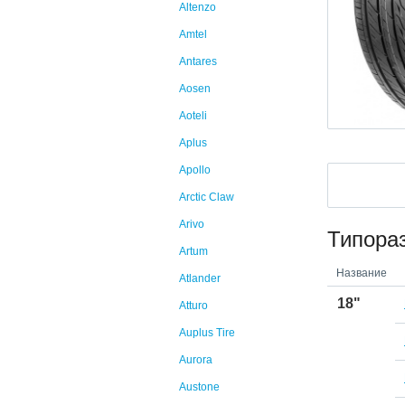
Altenzo
Amtel
Antares
Aosen
Aoteli
Aplus
Apollo
Arctic Claw
Arivo
Типора
Artum
Название
Atlander
18"
Atturo
Auplus Tire
Aurora
Austone