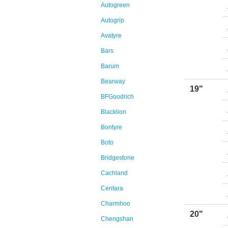
Autogreen
Autogrip
Avatyre
Bars
Barum
Bearway
19"
BFGoodrich
Blacklion
Bontyre
Boto
Bridgestone
Cachland
Centara
Charmhoo
20"
Chengshan