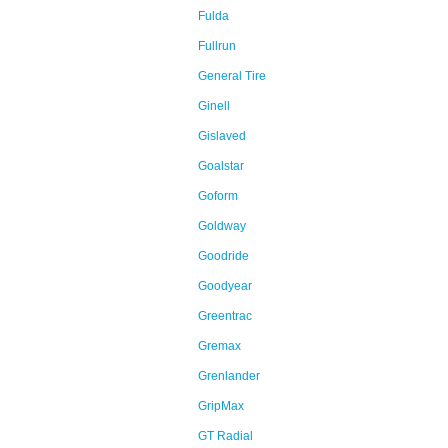
Fulda
Fullrun
General Tire
Ginell
Gislaved
Goalstar
Goform
Goldway
Goodride
Goodyear
Greentrac
Gremax
Grenlander
GripMax
GT Radial