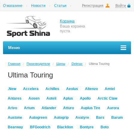
О магазине
Новости
Статьи
Регистрация
Войти
Шиномонтаж
Как купить
Доставка
Вопросы и ответы
Корзина
Ваша корзина
пуста
Меню
Главная
Производители
Шины
Delmax
Ultima Touring
/
/
/
/
Ultima Touring
.New
Accelera
Achilles
Aeolus
Altenzo
Amtel
Antares
Aosen
Aoteli
Aplus
Apollo
Arctic Claw
Arivo
Artum
Atlander
Atturo
Auplus Tire
Aurora
Austone
Autogreen
Autogrip
Avatyre
Bars
Barum
Bearway
BFGoodrich
Blacklion
Bontyre
Boto