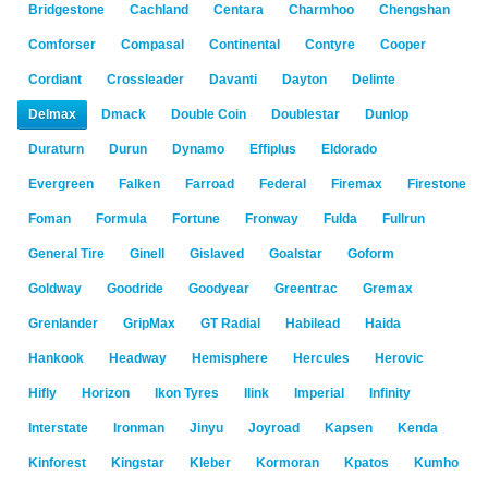
Bridgestone
Cachland
Centara
Charmhoo
Chengshan
Comforser
Compasal
Continental
Contyre
Cooper
Cordiant
Crossleader
Davanti
Dayton
Delinte
Delmax
Dmack
Double Coin
Doublestar
Dunlop
Duraturn
Durun
Dynamo
Effiplus
Eldorado
Evergreen
Falken
Farroad
Federal
Firemax
Firestone
Foman
Formula
Fortune
Fronway
Fulda
Fullrun
General Tire
Ginell
Gislaved
Goalstar
Goform
Goldway
Goodride
Goodyear
Greentrac
Gremax
Grenlander
GripMax
GT Radial
Habilead
Haida
Hankook
Headway
Hemisphere
Hercules
Herovic
Hifly
Horizon
Ikon Tyres
Ilink
Imperial
Infinity
Interstate
Ironman
Jinyu
Joyroad
Kapsen
Kenda
Kinforest
Kingstar
Kleber
Kormoran
Kpatos
Kumho