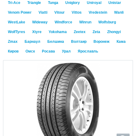
Tri-Ace
Triangle
Tunga
Uniglory
Uniroyal
Unistar
Venom Power
Viatti
Vitour
Vittos
Vredestein
Wanli
WestLake
Wideway
Windforce
Winrun
Wolfsburg
WolfTyres
Xtyre
Yokohama
Zeetex
Zeta
Zhongyi
Zmax
Барнаул
Белшина
Волтаир
Воронеж
Кама
Киров
Омск
Росава
Урал
Ярославль