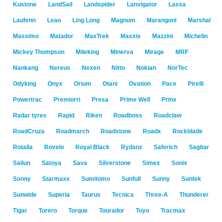
Kustone
LandSail
Landspider
Lanvigator
Lassa
Laufenn
Leao
Ling Long
Magnum
Marangoni
Marshal
Massimo
Matador
MaxTrek
Maxxis
Mazzini
Michelin
Mickey Thompson
Mileking
Minerva
Mirage
MRF
Nankang
Nereus
Nexen
Nitto
Nokian
NorTec
Odyking
Onyx
Orium
Otani
Ovation
Pace
Pirelli
Powertrac
Premiorri
Presa
Prime Well
Prinx
Radar tyres
Rapid
Riken
Roadboss
Roadclaw
RoadCruza
Roadmarch
Roadstone
Roadx
Rockblade
Rotalla
Rovelo
Royal Black
Rydanz
Saferich
Sagitar
Sailun
Satoya
Sava
Silverstone
Simex
Sonix
Sonny
Starmaxx
Sumitomo
Sunfull
Sunny
Suntek
Sunwide
Superia
Taurus
Tecnica
Three-A
Thunderer
Tigar
Torero
Torque
Tourador
Toyo
Tracmax