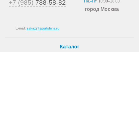
+7 (985)
788-58-82
Пн.–Пт.
10:00–18:00
город Москва
E-mail:
zakaz@sportshina.ru
Каталог
Шины
Покупателю
Как купить
Доставка
Шиномонтаж
О магазине
О компании
Новости
Статьи