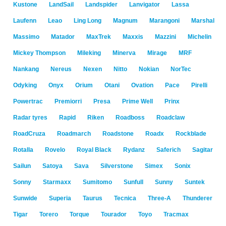
Kustone
LandSail
Landspider
Lanvigator
Lassa
Laufenn
Leao
Ling Long
Magnum
Marangoni
Marshal
Massimo
Matador
MaxTrek
Maxxis
Mazzini
Michelin
Mickey Thompson
Mileking
Minerva
Mirage
MRF
Nankang
Nereus
Nexen
Nitto
Nokian
NorTec
Odyking
Onyx
Orium
Otani
Ovation
Pace
Pirelli
Powertrac
Premiorri
Presa
Prime Well
Prinx
Radar tyres
Rapid
Riken
Roadboss
Roadclaw
RoadCruza
Roadmarch
Roadstone
Roadx
Rockblade
Rotalla
Rovelo
Royal Black
Rydanz
Saferich
Sagitar
Sailun
Satoya
Sava
Silverstone
Simex
Sonix
Sonny
Starmaxx
Sumitomo
Sunfull
Sunny
Suntek
Sunwide
Superia
Taurus
Tecnica
Three-A
Thunderer
Tigar
Torero
Torque
Tourador
Toyo
Tracmax