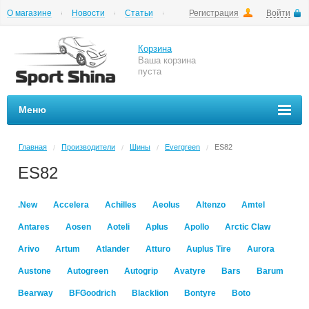
О магазине
Новости
Статьи
Регистрация
Войти
Шиномонтаж
Как купить
Доставка
Вопросы и ответы
Корзина
Ваша корзина
пуста
Меню
Главная
Производители
Шины
Evergreen
ES82
/
/
/
/
ES82
.New
Accelera
Achilles
Aeolus
Altenzo
Amtel
Antares
Aosen
Aoteli
Aplus
Apollo
Arctic Claw
Arivo
Artum
Atlander
Atturo
Auplus Tire
Aurora
Austone
Autogreen
Autogrip
Avatyre
Bars
Barum
Bearway
BFGoodrich
Blacklion
Bontyre
Boto