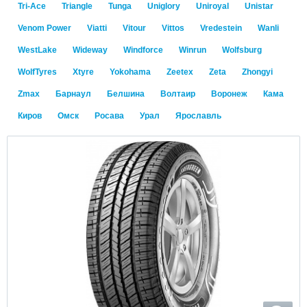
Tri-Ace
Triangle
Tunga
Uniglory
Uniroyal
Unistar
Venom Power
Viatti
Vitour
Vittos
Vredestein
Wanli
WestLake
Wideway
Windforce
Winrun
Wolfsburg
WolfTyres
Xtyre
Yokohama
Zeetex
Zeta
Zhongyi
Zmax
Барнаул
Белшина
Волтаир
Воронеж
Кама
Киров
Омск
Росава
Урал
Ярославль