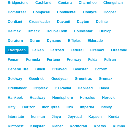
Bridgestone
Cachland
Centara
Charmhoo
Chengshan
Comforser
Compasal
Continental
Contyre
Cooper
Cordiant
Crossleader
Davanti
Dayton
Delinte
Delmax
Dmack
Double Coin
Doublestar
Dunlop
Duraturn
Durun
Dynamo
Effiplus
Eldorado
Evergreen
Falken
Farroad
Federal
Firemax
Firestone
Foman
Formula
Fortune
Fronway
Fulda
Fullrun
General Tire
Ginell
Gislaved
Goalstar
Goform
Goldway
Goodride
Goodyear
Greentrac
Gremax
Grenlander
GripMax
GT Radial
Habilead
Haida
Hankook
Headway
Hemisphere
Hercules
Herovic
Hifly
Horizon
Ikon Tyres
Ilink
Imperial
Infinity
Interstate
Ironman
Jinyu
Joyroad
Kapsen
Kenda
Kinforest
Kingstar
Kleber
Kormoran
Kpatos
Kumho