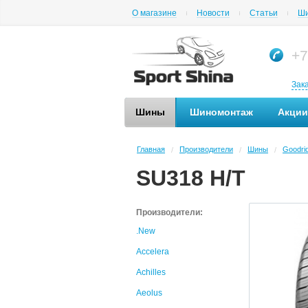
О магазине
Новости
Статьи
Ши
+7
Зак
Шины
Шиномонтаж
Акции
Главная
Производители
Шины
Goodri
/
/
/
SU318 H/T
Производители:
.New
Accelera
Achilles
Aeolus