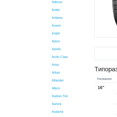
Altenzo
Amtel
Antares
Aosen
Aoteli
Aplus
Apollo
Arctic Claw
Arivo
Типора
Artum
Название
Atlander
16"
Atturo
Auplus Tire
Aurora
Austone