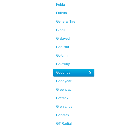
Fulda
Fullrun
General Tire
Ginell
Gislaved
Goalstar
Goform
Goldway
Goodride
Goodyear
Greentrac
Gremax
Grenlander
GripMax
GT Radial