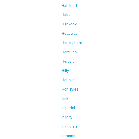
Habilead
Haida
Hankook
Headway
Hemisphere
Hercules
Herovic
Hifly
Horizon
Ikon Tyres
Ilink
Imperial
Infinity
Interstate
Ironman