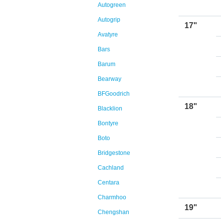
Autogreen
Autogrip
17"
Avatyre
Bars
Barum
Bearway
BFGoodrich
18"
Blacklion
Bontyre
Boto
Bridgestone
Cachland
Centara
Charmhoo
19"
Chengshan