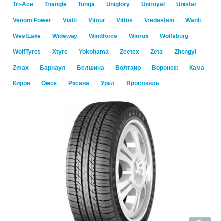
Tri-Ace
Triangle
Tunga
Uniglory
Uniroyal
Unistar
Venom Power
Viatti
Vitour
Vittos
Vredestein
Wanli
WestLake
Wideway
Windforce
Winrun
Wolfsburg
WolfTyres
Xtyre
Yokohama
Zeetex
Zeta
Zhongyi
Zmax
Барнаул
Белшина
Волтаир
Воронеж
Кама
Киров
Омск
Росава
Урал
Ярославль