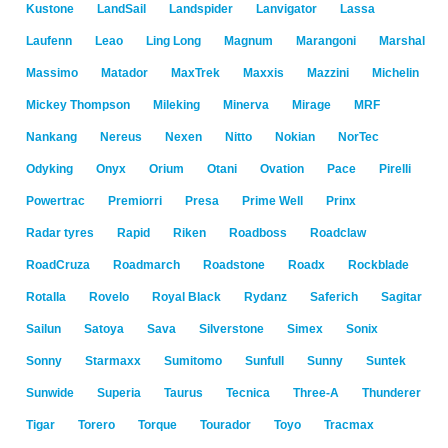
Kustone
LandSail
Landspider
Lanvigator
Lassa
Laufenn
Leao
Ling Long
Magnum
Marangoni
Marshal
Massimo
Matador
MaxTrek
Maxxis
Mazzini
Michelin
Mickey Thompson
Mileking
Minerva
Mirage
MRF
Nankang
Nereus
Nexen
Nitto
Nokian
NorTec
Odyking
Onyx
Orium
Otani
Ovation
Pace
Pirelli
Powertrac
Premiorri
Presa
Prime Well
Prinx
Radar tyres
Rapid
Riken
Roadboss
Roadclaw
RoadCruza
Roadmarch
Roadstone
Roadx
Rockblade
Rotalla
Rovelo
Royal Black
Rydanz
Saferich
Sagitar
Sailun
Satoya
Sava
Silverstone
Simex
Sonix
Sonny
Starmaxx
Sumitomo
Sunfull
Sunny
Suntek
Sunwide
Superia
Taurus
Tecnica
Three-A
Thunderer
Tigar
Torero
Torque
Tourador
Toyo
Tracmax