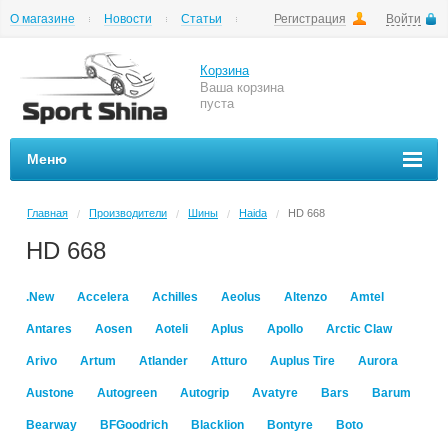
О магазине
Новости
Статьи
Регистрация
Войти
Шиномонтаж
Как купить
Доставка
Вопросы и ответы
Корзина
Ваша корзина
пуста
Меню
Главная
Производители
Шины
Haida
HD 668
/
/
/
/
HD 668
.New
Accelera
Achilles
Aeolus
Altenzo
Amtel
Antares
Aosen
Aoteli
Aplus
Apollo
Arctic Claw
Arivo
Artum
Atlander
Atturo
Auplus Tire
Aurora
Austone
Autogreen
Autogrip
Avatyre
Bars
Barum
Bearway
BFGoodrich
Blacklion
Bontyre
Boto