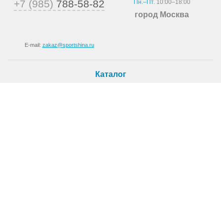
+7 (985)
788-58-82
Пн.–Пт.
10:00–18:00
город Москва
E-mail:
zakaz@sportshina.ru
Каталог
Шины
Покупателю
Как купить
Доставка
Шиномонтаж
О магазине
О компании
Новости
Статьи