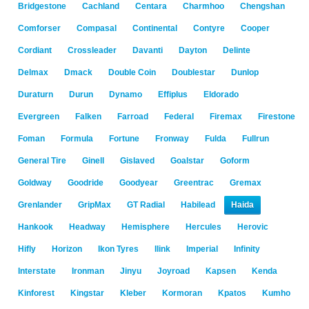
Bridgestone
Cachland
Centara
Charmhoo
Chengshan
Comforser
Compasal
Continental
Contyre
Cooper
Cordiant
Crossleader
Davanti
Dayton
Delinte
Delmax
Dmack
Double Coin
Doublestar
Dunlop
Duraturn
Durun
Dynamo
Effiplus
Eldorado
Evergreen
Falken
Farroad
Federal
Firemax
Firestone
Foman
Formula
Fortune
Fronway
Fulda
Fullrun
General Tire
Ginell
Gislaved
Goalstar
Goform
Goldway
Goodride
Goodyear
Greentrac
Gremax
Grenlander
GripMax
GT Radial
Habilead
Haida
Hankook
Headway
Hemisphere
Hercules
Herovic
Hifly
Horizon
Ikon Tyres
Ilink
Imperial
Infinity
Interstate
Ironman
Jinyu
Joyroad
Kapsen
Kenda
Kinforest
Kingstar
Kleber
Kormoran
Kpatos
Kumho