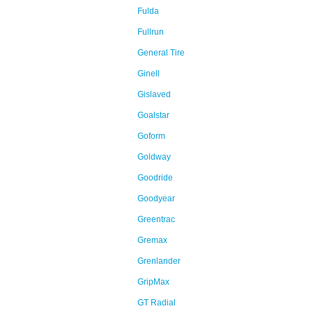
Fulda
Fullrun
General Tire
Ginell
Gislaved
Goalstar
Goform
Goldway
Goodride
Goodyear
Greentrac
Gremax
Grenlander
GripMax
GT Radial