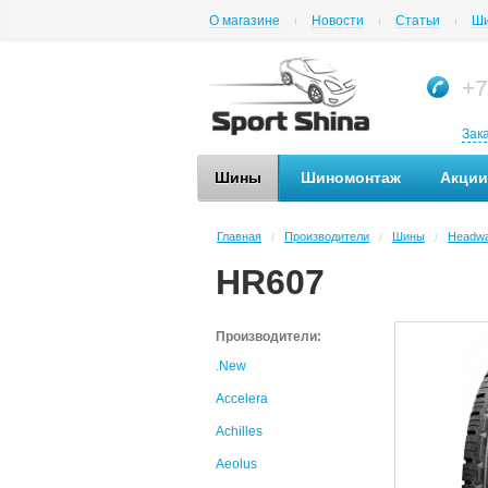
О магазине
Новости
Статьи
Ши
+7
Зак
Шины
Шиномонтаж
Акции
Главная
Производители
Шины
Headw
/
/
/
HR607
Производители:
.New
Accelera
Achilles
Aeolus