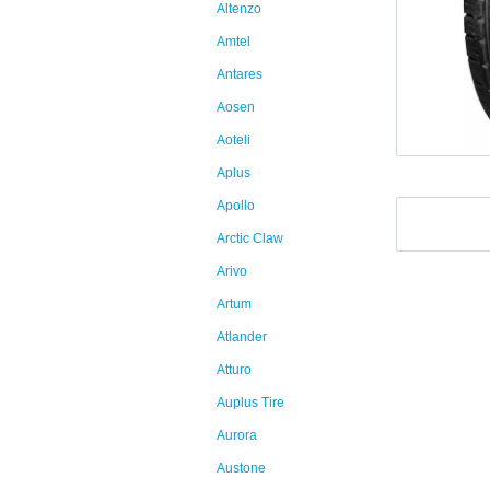
Altenzo
Amtel
Antares
Aosen
Aoteli
Aplus
Apollo
Arctic Claw
Arivo
Artum
Atlander
Atturo
Auplus Tire
Aurora
Austone