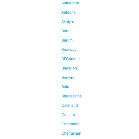
Autogreen
Autogrip
Avatyre
Bars
Barum
Bearway
BFGoodrich
Blacklion
Bontyre
Boto
Bridgestone
Cachland
Centara
Charmhoo
Chengshan