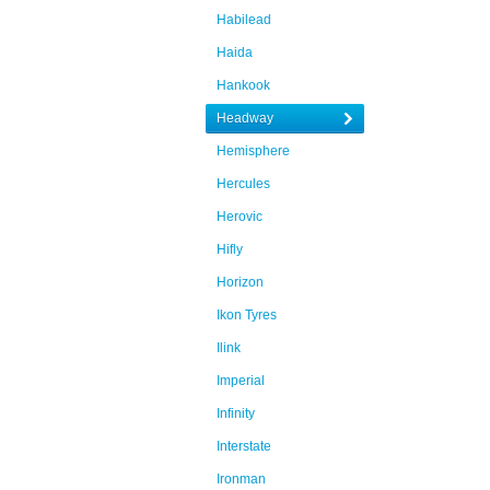
Habilead
Haida
Hankook
Headway
Hemisphere
Hercules
Herovic
Hifly
Horizon
Ikon Tyres
Ilink
Imperial
Infinity
Interstate
Ironman