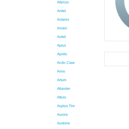
Altenzo
Amtel
Antares
Aosen
Aoteli
Aplus
Apollo
Arctic Claw
Arivo
Artum
Atlander
Atturo
Auplus Tire
Aurora
Austone