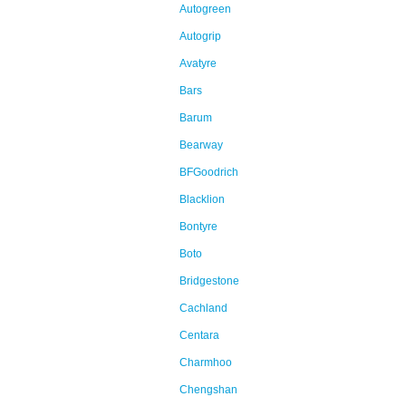
Autogreen
Autogrip
Avatyre
Bars
Barum
Bearway
BFGoodrich
Blacklion
Bontyre
Boto
Bridgestone
Cachland
Centara
Charmhoo
Chengshan