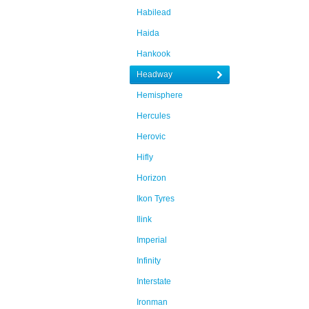
Habilead
Haida
Hankook
Headway
Hemisphere
Hercules
Herovic
Hifly
Horizon
Ikon Tyres
Ilink
Imperial
Infinity
Interstate
Ironman