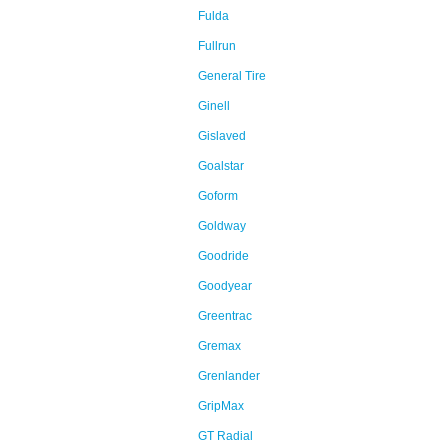
Fulda
Fullrun
General Tire
Ginell
Gislaved
Goalstar
Goform
Goldway
Goodride
Goodyear
Greentrac
Gremax
Grenlander
GripMax
GT Radial