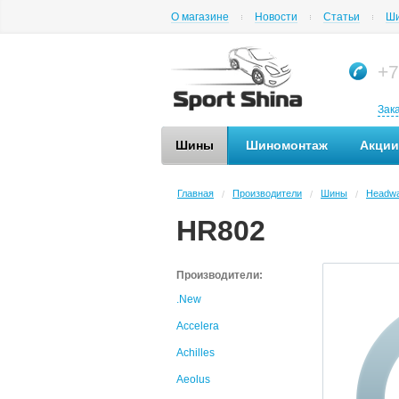
О магазине
Новости
Статьи
Ши
+7
Зак
Шины
Шиномонтаж
Акции
Главная
Производители
Шины
Headw
/
/
/
HR802
Производители:
.New
Accelera
Achilles
Aeolus