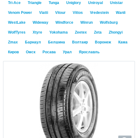
Tri-Ace
Triangle
Tunga
Uniglory
Uniroyal
Unistar
Venom Power
Viatti
Vitour
Vittos
Vredestein
Wanli
WestLake
Wideway
Windforce
Winrun
Wolfsburg
WolfTyres
Xtyre
Yokohama
Zeetex
Zeta
Zhongyi
Zmax
Барнаул
Белшина
Волтаир
Воронеж
Кама
Киров
Омск
Росава
Урал
Ярославль