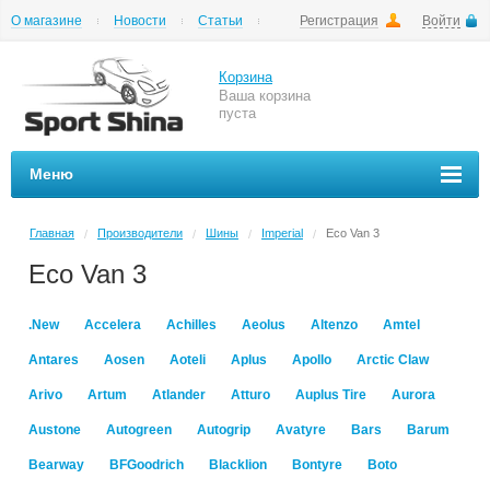
О магазине
Новости
Статьи
Регистрация
Войти
Шиномонтаж
Как купить
Доставка
Вопросы и ответы
Корзина
Ваша корзина
пуста
Меню
Главная
Производители
Шины
Imperial
Eco Van 3
/
/
/
/
Eco Van 3
.New
Accelera
Achilles
Aeolus
Altenzo
Amtel
Antares
Aosen
Aoteli
Aplus
Apollo
Arctic Claw
Arivo
Artum
Atlander
Atturo
Auplus Tire
Aurora
Austone
Autogreen
Autogrip
Avatyre
Bars
Barum
Bearway
BFGoodrich
Blacklion
Bontyre
Boto