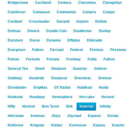
Bridgestone
Cachland
Centara
Charmhoo
Chengshan
Comforser
Compasal
Continental
Contyre
Cooper
Cordiant
Crossleader
Davanti
Dayton
Delinte
Delmax
Dmack
Double Coin
Doublestar
Dunlop
Duraturn
Durun
Dynamo
Effiplus
Eldorado
Evergreen
Falken
Farroad
Federal
Firemax
Firestone
Foman
Formula
Fortune
Fronway
Fulda
Fullrun
General Tire
Ginell
Gislaved
Goalstar
Goform
Goldway
Goodride
Goodyear
Greentrac
Gremax
Grenlander
GripMax
GT Radial
Habilead
Haida
Hankook
Headway
Hemisphere
Hercules
Herovic
Hifly
Horizon
Ikon Tyres
Ilink
Imperial
Infinity
Interstate
Ironman
Jinyu
Joyroad
Kapsen
Kenda
Kinforest
Kingstar
Kleber
Kormoran
Kpatos
Kumho