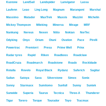
Kustone
LandSail
Landspider
Lanvigator
Lassa
Laufenn
Leao
Ling Long
Magnum
Marangoni
Marshal
Massimo
Matador
MaxTrek
Maxxis
Mazzini
Michelin
Mickey Thompson
Mileking
Minerva
Mirage
MRF
Nankang
Nereus
Nexen
Nitto
Nokian
NorTec
Odyking
Onyx
Orium
Otani
Ovation
Pace
Pirelli
Powertrac
Premiorri
Presa
Prime Well
Prinx
Radar tyres
Rapid
Riken
Roadboss
Roadclaw
RoadCruza
Roadmarch
Roadstone
Roadx
Rockblade
Rotalla
Rovelo
Royal Black
Rydanz
Saferich
Sagitar
Sailun
Satoya
Sava
Silverstone
Simex
Sonix
Sonny
Starmaxx
Sumitomo
Sunfull
Sunny
Suntek
Sunwide
Superia
Taurus
Tecnica
Three-A
Thunderer
Tigar
Torero
Torque
Tourador
Toyo
Tracmax