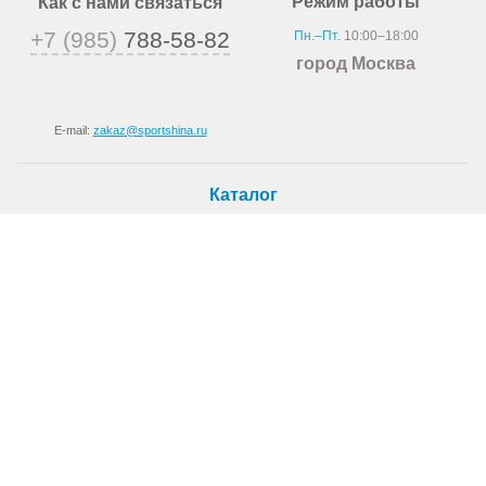
Режим работы
Как с нами связаться
+7 (985)
788-58-82
Пн.–Пт.
10:00–18:00
город Москва
E-mail:
zakaz@sportshina.ru
Каталог
Шины
Покупателю
Как купить
Доставка
Шиномонтаж
О магазине
О компании
Новости