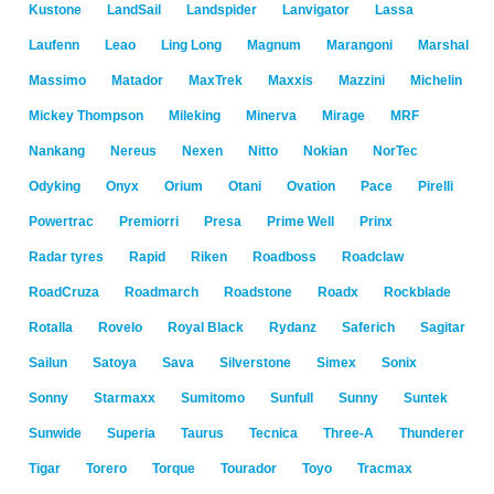
Kustone
LandSail
Landspider
Lanvigator
Lassa
Laufenn
Leao
Ling Long
Magnum
Marangoni
Marshal
Massimo
Matador
MaxTrek
Maxxis
Mazzini
Michelin
Mickey Thompson
Mileking
Minerva
Mirage
MRF
Nankang
Nereus
Nexen
Nitto
Nokian
NorTec
Odyking
Onyx
Orium
Otani
Ovation
Pace
Pirelli
Powertrac
Premiorri
Presa
Prime Well
Prinx
Radar tyres
Rapid
Riken
Roadboss
Roadclaw
RoadCruza
Roadmarch
Roadstone
Roadx
Rockblade
Rotalla
Rovelo
Royal Black
Rydanz
Saferich
Sagitar
Sailun
Satoya
Sava
Silverstone
Simex
Sonix
Sonny
Starmaxx
Sumitomo
Sunfull
Sunny
Suntek
Sunwide
Superia
Taurus
Tecnica
Three-A
Thunderer
Tigar
Torero
Torque
Tourador
Toyo
Tracmax