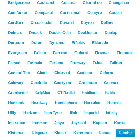
Bridgestone
Cachland
Centara
Charmhoo
Chengshan
Comforser
Compasal
Continental
Contyre
Cooper
Cordiant
Crossleader
Davanti
Dayton
Delinte
Delmax
Dmack
Double Coin
Doublestar
Dunlop
Duraturn
Durun
Dynamo
Effiplus
Eldorado
Evergreen
Falken
Farroad
Federal
Firemax
Firestone
Foman
Formula
Fortune
Fronway
Fulda
Fullrun
General Tire
Ginell
Gislaved
Goalstar
Goform
Goldway
Goodride
Goodyear
Greentrac
Gremax
Grenlander
GripMax
GT Radial
Habilead
Haida
Hankook
Headway
Hemisphere
Hercules
Herovic
Hifly
Horizon
Ikon Tyres
Ilink
Imperial
Infinity
Interstate
Ironman
Jinyu
Joyroad
Kapsen
Kenda
Kinforest
Kingstar
Kleber
Kormoran
Kpatos
Kumho