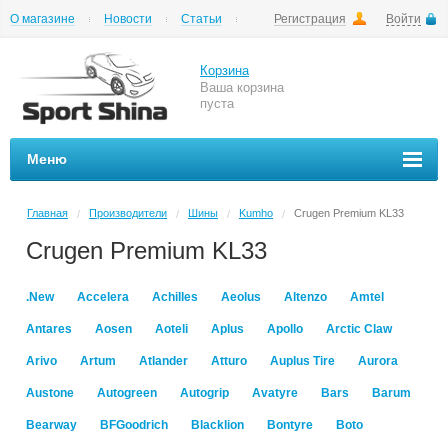
О магазине
Новости
Статьи
Регистрация
Войти
Шиномонтаж
Как купить
Доставка
Вопросы и ответы
Корзина
Ваша корзина
пуста
Меню
Главная
Производители
Шины
Kumho
Crugen Premium KL33
/
/
/
/
Crugen Premium KL33
.New
Accelera
Achilles
Aeolus
Altenzo
Amtel
Antares
Aosen
Aoteli
Aplus
Apollo
Arctic Claw
Arivo
Artum
Atlander
Atturo
Auplus Tire
Aurora
Austone
Autogreen
Autogrip
Avatyre
Bars
Barum
Bearway
BFGoodrich
Blacklion
Bontyre
Boto