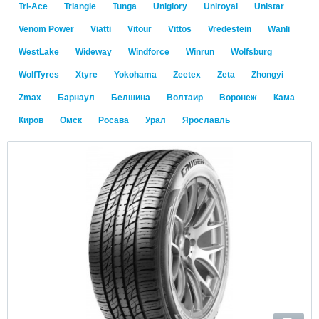
Tri-Ace
Triangle
Tunga
Uniglory
Uniroyal
Unistar
Venom Power
Viatti
Vitour
Vittos
Vredestein
Wanli
WestLake
Wideway
Windforce
Winrun
Wolfsburg
WolfTyres
Xtyre
Yokohama
Zeetex
Zeta
Zhongyi
Zmax
Барнаул
Белшина
Волтаир
Воронеж
Кама
Киров
Омск
Росава
Урал
Ярославль