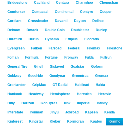
Bridgestone
Cachland
Centara
Charmhoo
Chengshan
Comforser
Compasal
Continental
Contyre
Cooper
Cordiant
Crossleader
Davanti
Dayton
Delinte
Delmax
Dmack
Double Coin
Doublestar
Dunlop
Duraturn
Durun
Dynamo
Effiplus
Eldorado
Evergreen
Falken
Farroad
Federal
Firemax
Firestone
Foman
Formula
Fortune
Fronway
Fulda
Fullrun
General Tire
Ginell
Gislaved
Goalstar
Goform
Goldway
Goodride
Goodyear
Greentrac
Gremax
Grenlander
GripMax
GT Radial
Habilead
Haida
Hankook
Headway
Hemisphere
Hercules
Herovic
Hifly
Horizon
Ikon Tyres
Ilink
Imperial
Infinity
Interstate
Ironman
Jinyu
Joyroad
Kapsen
Kenda
Kinforest
Kingstar
Kleber
Kormoran
Kpatos
Kumho