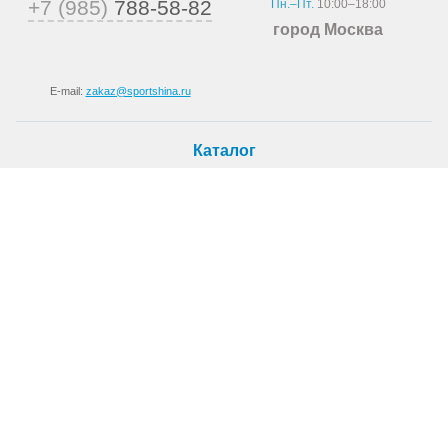
+7 (985)
788-58-82
Пн.–Пт.
10:00–18:00
город Москва
E-mail:
zakaz@sportshina.ru
Каталог
Шины
Покупателю
Как купить
Доставка
Шиномонтаж
О магазине
О компании
Новости
Статьи