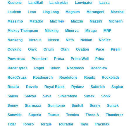
Kustone
LandSail
Landspider
Lanvigator
Lassa
Laufenn
Leao
Ling Long
Magnum
Marangoni
Marshal
Massimo
Matador
MaxTrek
Maxxis
Mazzini
Michelin
Mickey Thompson
Mileking
Minerva
Mirage
MRF
Nankang
Nereus
Nexen
Nitto
Nokian
NorTec
Odyking
Onyx
Orium
Otani
Ovation
Pace
Pirelli
Powertrac
Premiorri
Presa
Prime Well
Prinx
Radar tyres
Rapid
Riken
Roadboss
Roadclaw
RoadCruza
Roadmarch
Roadstone
Roadx
Rockblade
Rotalla
Rovelo
Royal Black
Rydanz
Saferich
Sagitar
Sailun
Satoya
Sava
Silverstone
Simex
Sonix
Sonny
Starmaxx
Sumitomo
Sunfull
Sunny
Suntek
Sunwide
Superia
Taurus
Tecnica
Three-A
Thunderer
Tigar
Torero
Torque
Tourador
Toyo
Tracmax