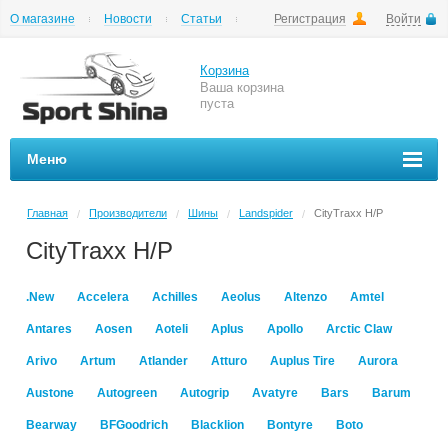
О магазине
Новости
Статьи
Регистрация
Войти
Шиномонтаж
Как купить
Доставка
Вопросы и ответы
Корзина
Ваша корзина
пуста
Меню
Главная
Производители
Шины
Landspider
CityTraxx H/P
/
/
/
/
CityTraxx H/P
.New
Accelera
Achilles
Aeolus
Altenzo
Amtel
Antares
Aosen
Aoteli
Aplus
Apollo
Arctic Claw
Arivo
Artum
Atlander
Atturo
Auplus Tire
Aurora
Austone
Autogreen
Autogrip
Avatyre
Bars
Barum
Bearway
BFGoodrich
Blacklion
Bontyre
Boto