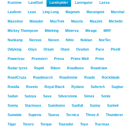
Kustone
LandSail
Landspider
Lanvigator
Lassa
Laufenn
Leao
Ling Long
Magnum
Marangoni
Marshal
Massimo
Matador
MaxTrek
Maxxis
Mazzini
Michelin
Mickey Thompson
Mileking
Minerva
Mirage
MRF
Nankang
Nereus
Nexen
Nitto
Nokian
NorTec
Odyking
Onyx
Orium
Otani
Ovation
Pace
Pirelli
Powertrac
Premiorri
Presa
Prime Well
Prinx
Radar tyres
Rapid
Riken
Roadboss
Roadclaw
RoadCruza
Roadmarch
Roadstone
Roadx
Rockblade
Rotalla
Rovelo
Royal Black
Rydanz
Saferich
Sagitar
Sailun
Satoya
Sava
Silverstone
Simex
Sonix
Sonny
Starmaxx
Sumitomo
Sunfull
Sunny
Suntek
Sunwide
Superia
Taurus
Tecnica
Three-A
Thunderer
Tigar
Torero
Torque
Tourador
Toyo
Tracmax