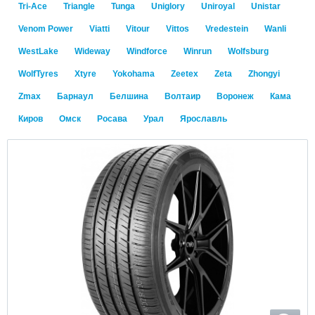
Tri-Ace
Triangle
Tunga
Uniglory
Uniroyal
Unistar
Venom Power
Viatti
Vitour
Vittos
Vredestein
Wanli
WestLake
Wideway
Windforce
Winrun
Wolfsburg
WolfTyres
Xtyre
Yokohama
Zeetex
Zeta
Zhongyi
Zmax
Барнаул
Белшина
Волтаир
Воронеж
Кама
Киров
Омск
Росава
Урал
Ярославль