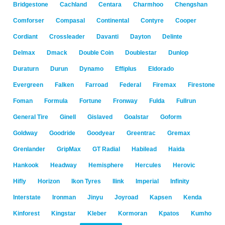
Bridgestone
Cachland
Centara
Charmhoo
Chengshan
Comforser
Compasal
Continental
Contyre
Cooper
Cordiant
Crossleader
Davanti
Dayton
Delinte
Delmax
Dmack
Double Coin
Doublestar
Dunlop
Duraturn
Durun
Dynamo
Effiplus
Eldorado
Evergreen
Falken
Farroad
Federal
Firemax
Firestone
Foman
Formula
Fortune
Fronway
Fulda
Fullrun
General Tire
Ginell
Gislaved
Goalstar
Goform
Goldway
Goodride
Goodyear
Greentrac
Gremax
Grenlander
GripMax
GT Radial
Habilead
Haida
Hankook
Headway
Hemisphere
Hercules
Herovic
Hifly
Horizon
Ikon Tyres
Ilink
Imperial
Infinity
Interstate
Ironman
Jinyu
Joyroad
Kapsen
Kenda
Kinforest
Kingstar
Kleber
Kormoran
Kpatos
Kumho