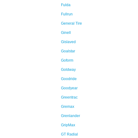
Fulda
Fullrun
General Tire
Ginell
Gislaved
Goalstar
Goform
Goldway
Goodride
Goodyear
Greentrac
Gremax
Grenlander
GripMax
GT Radial