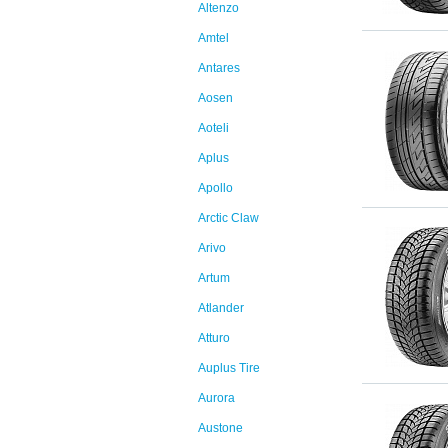
Altenzo
Amtel
Antares
Aosen
Aoteli
Aplus
Apollo
Arctic Claw
Arivo
Artum
Atlander
Atturo
Auplus Tire
Aurora
Austone