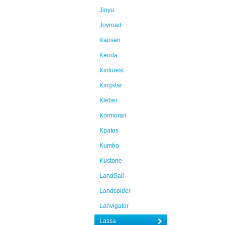
Jinyu
Joyroad
Kapsen
Kenda
Kinforest
Kingstar
Kleber
Kormoran
Kpatos
Kumho
Kustone
LandSail
Landspider
Lanvigator
Lassa