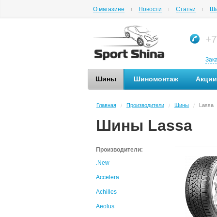
О магазине
Новости
Статьи
Ши
+7
Зак
Шины
Шиномонтаж
Акции
Главная
Производители
Шины
Lassa
/
/
/
Шины Lassa
Производители:
.New
Accelera
Achilles
Aeolus