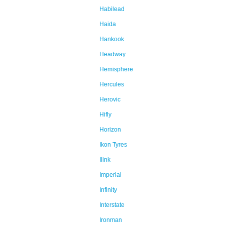
Habilead
Haida
Hankook
Headway
Hemisphere
Hercules
Herovic
Hifly
Horizon
Ikon Tyres
Ilink
Imperial
Infinity
Interstate
Ironman