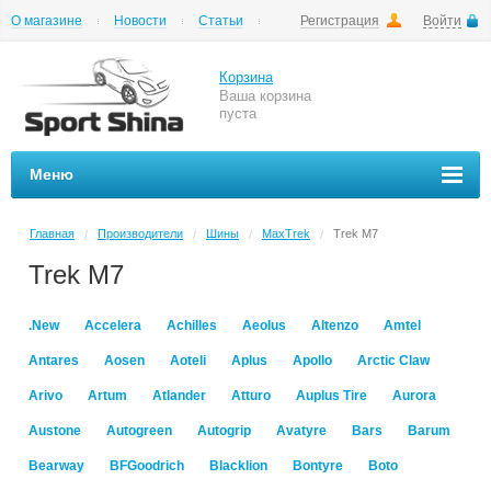
О магазине
Новости
Статьи
Регистрация
Войти
Шиномонтаж
Как купить
Доставка
Вопросы и ответы
Корзина
Ваша корзина
пуста
Меню
Главная
Производители
Шины
MaxTrek
Trek M7
/
/
/
/
Trek M7
.New
Accelera
Achilles
Aeolus
Altenzo
Amtel
Antares
Aosen
Aoteli
Aplus
Apollo
Arctic Claw
Arivo
Artum
Atlander
Atturo
Auplus Tire
Aurora
Austone
Autogreen
Autogrip
Avatyre
Bars
Barum
Bearway
BFGoodrich
Blacklion
Bontyre
Boto