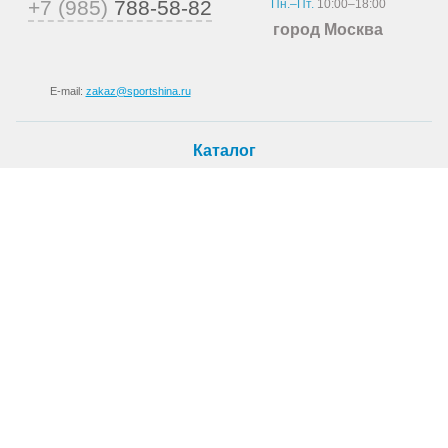
+7 (985)
788-58-82
Пн.–Пт.
10:00–18:00
город Москва
E-mail:
zakaz@sportshina.ru
Каталог
Шины
Покупателю
Как купить
Доставка
Шиномонтаж
О магазине
О компании
Новости
Статьи