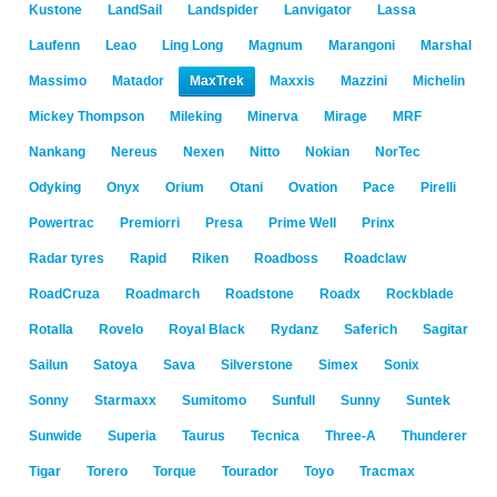
Kustone
LandSail
Landspider
Lanvigator
Lassa
Laufenn
Leao
Ling Long
Magnum
Marangoni
Marshal
Massimo
Matador
MaxTrek
Maxxis
Mazzini
Michelin
Mickey Thompson
Mileking
Minerva
Mirage
MRF
Nankang
Nereus
Nexen
Nitto
Nokian
NorTec
Odyking
Onyx
Orium
Otani
Ovation
Pace
Pirelli
Powertrac
Premiorri
Presa
Prime Well
Prinx
Radar tyres
Rapid
Riken
Roadboss
Roadclaw
RoadCruza
Roadmarch
Roadstone
Roadx
Rockblade
Rotalla
Rovelo
Royal Black
Rydanz
Saferich
Sagitar
Sailun
Satoya
Sava
Silverstone
Simex
Sonix
Sonny
Starmaxx
Sumitomo
Sunfull
Sunny
Suntek
Sunwide
Superia
Taurus
Tecnica
Three-A
Thunderer
Tigar
Torero
Torque
Tourador
Toyo
Tracmax