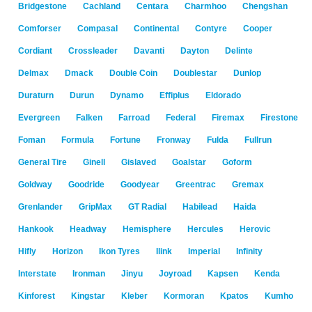
Bridgestone
Cachland
Centara
Charmhoo
Chengshan
Comforser
Compasal
Continental
Contyre
Cooper
Cordiant
Crossleader
Davanti
Dayton
Delinte
Delmax
Dmack
Double Coin
Doublestar
Dunlop
Duraturn
Durun
Dynamo
Effiplus
Eldorado
Evergreen
Falken
Farroad
Federal
Firemax
Firestone
Foman
Formula
Fortune
Fronway
Fulda
Fullrun
General Tire
Ginell
Gislaved
Goalstar
Goform
Goldway
Goodride
Goodyear
Greentrac
Gremax
Grenlander
GripMax
GT Radial
Habilead
Haida
Hankook
Headway
Hemisphere
Hercules
Herovic
Hifly
Horizon
Ikon Tyres
Ilink
Imperial
Infinity
Interstate
Ironman
Jinyu
Joyroad
Kapsen
Kenda
Kinforest
Kingstar
Kleber
Kormoran
Kpatos
Kumho