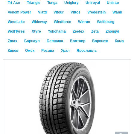
Tri-Ace
Triangle
Tunga
Uniglory
Uniroyal
Unistar
Venom Power
Viatti
Vitour
Vittos
Vredestein
Wanli
WestLake
Wideway
Windforce
Winrun
Wolfsburg
WolfTyres
Xtyre
Yokohama
Zeetex
Zeta
Zhongyi
Zmax
Барнаул
Белшина
Волтаир
Воронеж
Кама
Киров
Омск
Росава
Урал
Ярославль