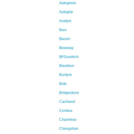
Autogreen
Autogrip
Avatyre
Bars
Barum
Bearway
BFGoodrich
Blacklion
Bontyre
Boto
Bridgestone
Cachland
Centara
Charmhoo
Chengshan