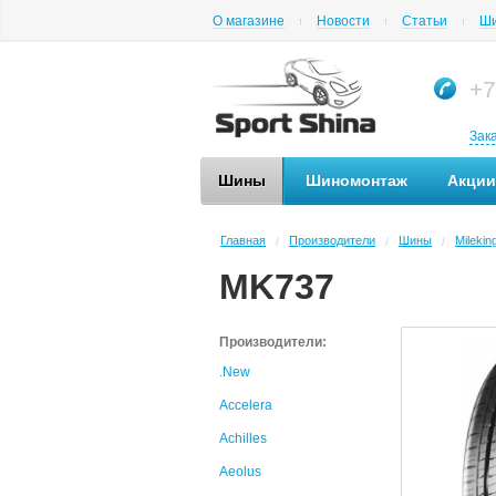
О магазине
Новости
Статьи
Ши
+7
Зак
Шины
Шиномонтаж
Акции
Главная
Производители
Шины
Milekin
/
/
/
MK737
Производители:
.New
Accelera
Achilles
Aeolus