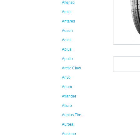
Altenzo
Amtel
Antares
Aosen
Aoteli
Aplus
Apollo
Arctic Claw
Arivo
Artum
Atlander
Atturo
Auplus Tire
Aurora
Austone