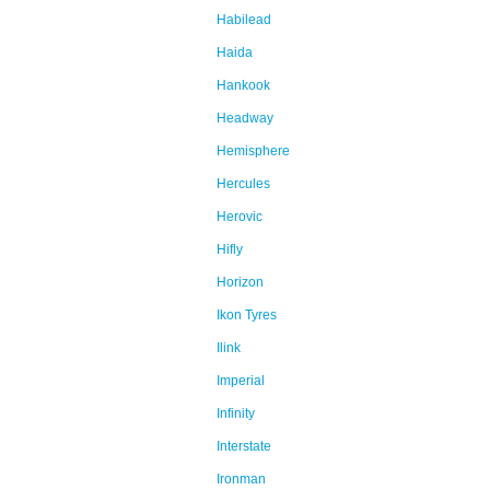
Habilead
Haida
Hankook
Headway
Hemisphere
Hercules
Herovic
Hifly
Horizon
Ikon Tyres
Ilink
Imperial
Infinity
Interstate
Ironman