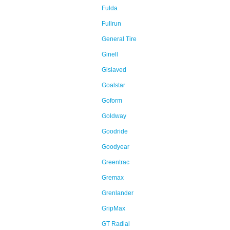
Fulda
Fullrun
General Tire
Ginell
Gislaved
Goalstar
Goform
Goldway
Goodride
Goodyear
Greentrac
Gremax
Grenlander
GripMax
GT Radial