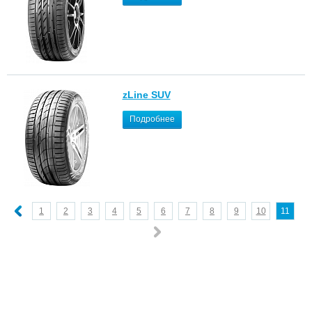
zLine SUV
Подробнее
1
2
3
4
5
6
7
8
9
10
11