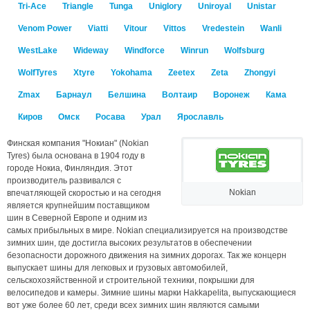
Tri-Ace
Triangle
Tunga
Uniglory
Uniroyal
Unistar
Venom Power
Viatti
Vitour
Vittos
Vredestein
Wanli
WestLake
Wideway
Windforce
Winrun
Wolfsburg
WolfTyres
Xtyre
Yokohama
Zeetex
Zeta
Zhongyi
Zmax
Барнаул
Белшина
Волтаир
Воронеж
Кама
Киров
Омск
Росава
Урал
Ярославль
Финская компания "Нокиан" (Nokian
Tyres) была основана в 1904 году в
городе Нокиа, Финляндия. Этот
производитель развивался с
Nokian
впечатляющей скоростью и на сегодня
является крупнейшим поставщиком
шин в Северной Европе и одним из
самых прибыльных в мире. Nokian специализируется на производстве
зимних шин, где достигла высоких результатов в обеспечении
безопасности дорожного движения на зимних дорогах. Так же концерн
выпускает шины для легковых и грузовых автомобилей,
сельскохозяйственной и строительной техники, покрышки для
велосипедов и камеры. Зимние шины марки Hakkapelita, выпускающиеся
вот уже более 60 лет, среди всех зимних шин являются самыми