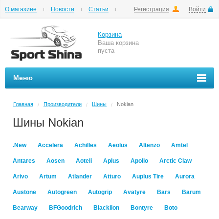
О магазине
Новости
Статьи
Регистрация
Войти
Шиномонтаж
Как купить
Доставка
Вопросы и ответы
Корзина
Ваша корзина
пуста
Меню
Главная
Производители
Шины
Nokian
/
/
/
Шины Nokian
.New
Accelera
Achilles
Aeolus
Altenzo
Amtel
Antares
Aosen
Aoteli
Aplus
Apollo
Arctic Claw
Arivo
Artum
Atlander
Atturo
Auplus Tire
Aurora
Austone
Autogreen
Autogrip
Avatyre
Bars
Barum
Bearway
BFGoodrich
Blacklion
Bontyre
Boto