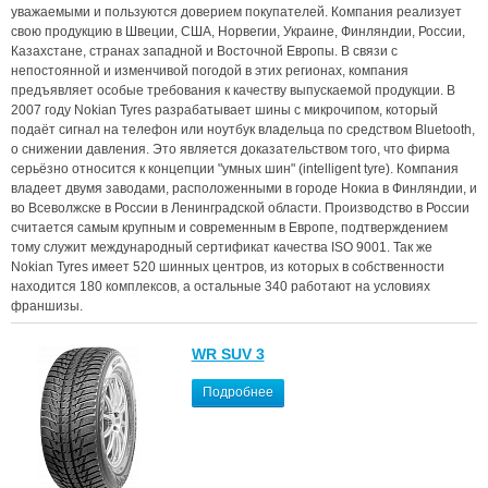
уважаемыми и пользуются доверием покупателей. Компания реализует
свою продукцию в Швеции, США, Норвегии, Украине, Финляндии, России,
Казахстане, странах западной и Восточной Европы. В связи с
непостоянной и изменчивой погодой в этих регионах, компания
предъявляет особые требования к качеству выпускаемой продукции. В
2007 году Nokian Tyres разрабатывает шины с микрочипом, который
подаёт сигнал на телефон или ноутбук владельца по средством Bluetooth,
о снижении давления. Это является доказательством того, что фирма
серьёзно относится к концепции "умных шин" (intelligent tyre). Компания
владеет двумя заводами, расположенными в городе Нокиа в Финляндии, и
во Всеволжске в России в Ленинградской области. Производство в России
считается самым крупным и современным в Европе, подтверждением
тому служит международный сертификат качества ISO 9001. Так же
Nokian Tyres имеет 520 шинных центров, из которых в собственности
находится 180 комплексов, а остальные 340 работают на условиях
франшизы.
WR SUV 3
Подробнее