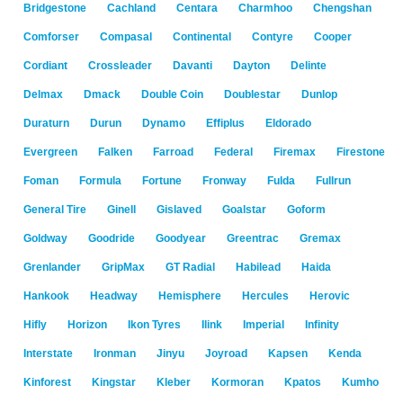
Bridgestone
Cachland
Centara
Charmhoo
Chengshan
Comforser
Compasal
Continental
Contyre
Cooper
Cordiant
Crossleader
Davanti
Dayton
Delinte
Delmax
Dmack
Double Coin
Doublestar
Dunlop
Duraturn
Durun
Dynamo
Effiplus
Eldorado
Evergreen
Falken
Farroad
Federal
Firemax
Firestone
Foman
Formula
Fortune
Fronway
Fulda
Fullrun
General Tire
Ginell
Gislaved
Goalstar
Goform
Goldway
Goodride
Goodyear
Greentrac
Gremax
Grenlander
GripMax
GT Radial
Habilead
Haida
Hankook
Headway
Hemisphere
Hercules
Herovic
Hifly
Horizon
Ikon Tyres
Ilink
Imperial
Infinity
Interstate
Ironman
Jinyu
Joyroad
Kapsen
Kenda
Kinforest
Kingstar
Kleber
Kormoran
Kpatos
Kumho