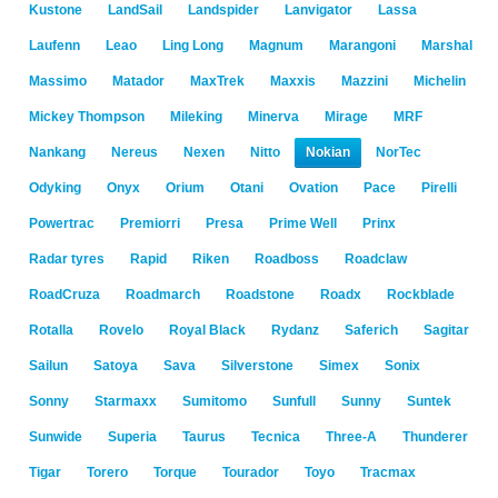
Kustone
LandSail
Landspider
Lanvigator
Lassa
Laufenn
Leao
Ling Long
Magnum
Marangoni
Marshal
Massimo
Matador
MaxTrek
Maxxis
Mazzini
Michelin
Mickey Thompson
Mileking
Minerva
Mirage
MRF
Nankang
Nereus
Nexen
Nitto
Nokian
NorTec
Odyking
Onyx
Orium
Otani
Ovation
Pace
Pirelli
Powertrac
Premiorri
Presa
Prime Well
Prinx
Radar tyres
Rapid
Riken
Roadboss
Roadclaw
RoadCruza
Roadmarch
Roadstone
Roadx
Rockblade
Rotalla
Rovelo
Royal Black
Rydanz
Saferich
Sagitar
Sailun
Satoya
Sava
Silverstone
Simex
Sonix
Sonny
Starmaxx
Sumitomo
Sunfull
Sunny
Suntek
Sunwide
Superia
Taurus
Tecnica
Three-A
Thunderer
Tigar
Torero
Torque
Tourador
Toyo
Tracmax