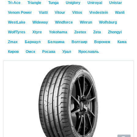
Tri-Ace
Triangle
Tunga
Uniglory
Uniroyal
Unistar
Venom Power
Viatti
Vitour
Vittos
Vredestein
Wanli
WestLake
Wideway
Windforce
Winrun
Wolfsburg
WolfTyres
Xtyre
Yokohama
Zeetex
Zeta
Zhongyi
Zmax
Барнаул
Белшина
Волтаир
Воронеж
Кама
Киров
Омск
Росава
Урал
Ярославль