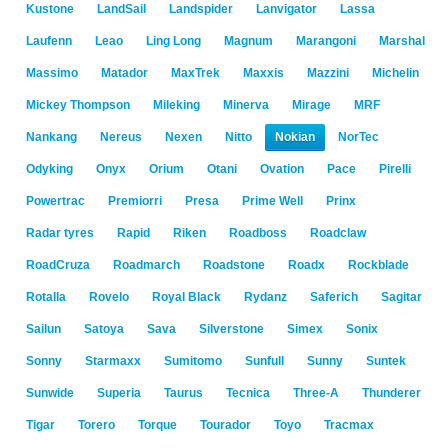
Kustone
LandSail
Landspider
Lanvigator
Lassa
Laufenn
Leao
Ling Long
Magnum
Marangoni
Marshal
Massimo
Matador
MaxTrek
Maxxis
Mazzini
Michelin
Mickey Thompson
Mileking
Minerva
Mirage
MRF
Nankang
Nereus
Nexen
Nitto
Nokian
NorTec
Odyking
Onyx
Orium
Otani
Ovation
Pace
Pirelli
Powertrac
Premiorri
Presa
Prime Well
Prinx
Radar tyres
Rapid
Riken
Roadboss
Roadclaw
RoadCruza
Roadmarch
Roadstone
Roadx
Rockblade
Rotalla
Rovelo
Royal Black
Rydanz
Saferich
Sagitar
Sailun
Satoya
Sava
Silverstone
Simex
Sonix
Sonny
Starmaxx
Sumitomo
Sunfull
Sunny
Suntek
Sunwide
Superia
Taurus
Tecnica
Three-A
Thunderer
Tigar
Torero
Torque
Tourador
Toyo
Tracmax