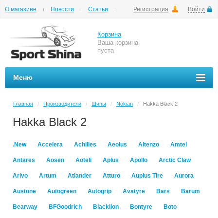
О магазине
Новости
Статьи
Регистрация
Войти
Шиномонтаж
Как купить
Доставка
Вопросы и ответы
Корзина
Ваша корзина
пуста
Меню
Главная
Производители
Шины
Nokian
Hakka Black 2
/
/
/
/
Hakka Black 2
.New
Accelera
Achilles
Aeolus
Altenzo
Amtel
Antares
Aosen
Aoteli
Aplus
Apollo
Arctic Claw
Arivo
Artum
Atlander
Atturo
Auplus Tire
Aurora
Austone
Autogreen
Autogrip
Avatyre
Bars
Barum
Bearway
BFGoodrich
Blacklion
Bontyre
Boto