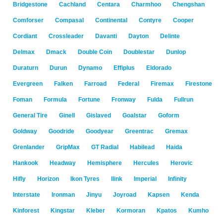
Bridgestone
Cachland
Centara
Charmhoo
Chengshan
Comforser
Compasal
Continental
Contyre
Cooper
Cordiant
Crossleader
Davanti
Dayton
Delinte
Delmax
Dmack
Double Coin
Doublestar
Dunlop
Duraturn
Durun
Dynamo
Effiplus
Eldorado
Evergreen
Falken
Farroad
Federal
Firemax
Firestone
Foman
Formula
Fortune
Fronway
Fulda
Fullrun
General Tire
Ginell
Gislaved
Goalstar
Goform
Goldway
Goodride
Goodyear
Greentrac
Gremax
Grenlander
GripMax
GT Radial
Habilead
Haida
Hankook
Headway
Hemisphere
Hercules
Herovic
Hifly
Horizon
Ikon Tyres
Ilink
Imperial
Infinity
Interstate
Ironman
Jinyu
Joyroad
Kapsen
Kenda
Kinforest
Kingstar
Kleber
Kormoran
Kpatos
Kumho