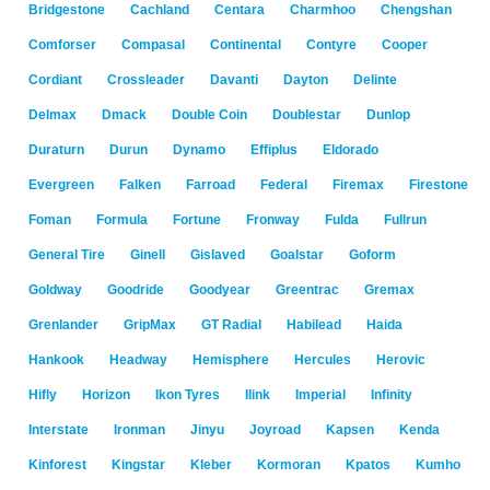
Bridgestone
Cachland
Centara
Charmhoo
Chengshan
Comforser
Compasal
Continental
Contyre
Cooper
Cordiant
Crossleader
Davanti
Dayton
Delinte
Delmax
Dmack
Double Coin
Doublestar
Dunlop
Duraturn
Durun
Dynamo
Effiplus
Eldorado
Evergreen
Falken
Farroad
Federal
Firemax
Firestone
Foman
Formula
Fortune
Fronway
Fulda
Fullrun
General Tire
Ginell
Gislaved
Goalstar
Goform
Goldway
Goodride
Goodyear
Greentrac
Gremax
Grenlander
GripMax
GT Radial
Habilead
Haida
Hankook
Headway
Hemisphere
Hercules
Herovic
Hifly
Horizon
Ikon Tyres
Ilink
Imperial
Infinity
Interstate
Ironman
Jinyu
Joyroad
Kapsen
Kenda
Kinforest
Kingstar
Kleber
Kormoran
Kpatos
Kumho