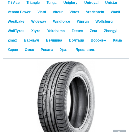
Tri-Ace
Triangle
Tunga
Uniglory
Uniroyal
Unistar
Venom Power
Viatti
Vitour
Vittos
Vredestein
Wanli
WestLake
Wideway
Windforce
Winrun
Wolfsburg
WolfTyres
Xtyre
Yokohama
Zeetex
Zeta
Zhongyi
Zmax
Барнаул
Белшина
Волтаир
Воронеж
Кама
Киров
Омск
Росава
Урал
Ярославль