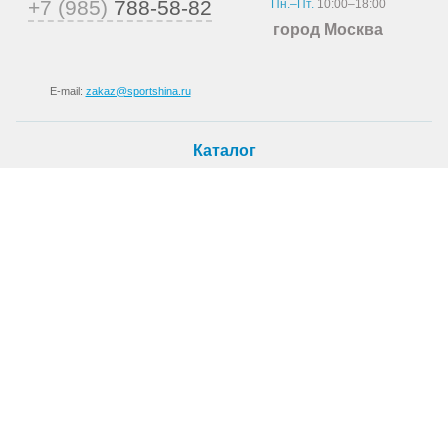
+7 (985)
788-58-82
Пн.–Пт.
10:00–18:00
город Москва
E-mail:
zakaz@sportshina.ru
Каталог
Шины
Покупателю
Как купить
Доставка
Шиномонтаж
О магазине
О компании
Новости
Статьи