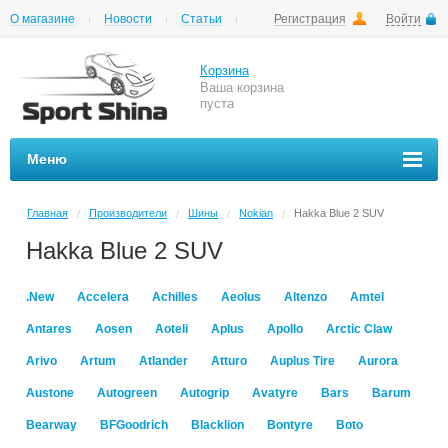
О магазине
Новости
Статьи
Регистрация
Войти
Шиномонтаж
Как купить
Доставка
Вопросы и ответы
Корзина
Ваша корзина
пуста
Меню
Главная
Производители
Шины
Nokian
Hakka Blue 2 SUV
/
/
/
/
Hakka Blue 2 SUV
.New
Accelera
Achilles
Aeolus
Altenzo
Amtel
Antares
Aosen
Aoteli
Aplus
Apollo
Arctic Claw
Arivo
Artum
Atlander
Atturo
Auplus Tire
Aurora
Austone
Autogreen
Autogrip
Avatyre
Bars
Barum
Bearway
BFGoodrich
Blacklion
Bontyre
Boto