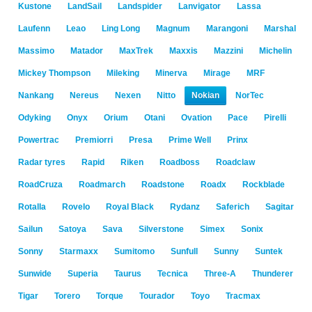
Kustone
LandSail
Landspider
Lanvigator
Lassa
Laufenn
Leao
Ling Long
Magnum
Marangoni
Marshal
Massimo
Matador
MaxTrek
Maxxis
Mazzini
Michelin
Mickey Thompson
Mileking
Minerva
Mirage
MRF
Nankang
Nereus
Nexen
Nitto
Nokian
NorTec
Odyking
Onyx
Orium
Otani
Ovation
Pace
Pirelli
Powertrac
Premiorri
Presa
Prime Well
Prinx
Radar tyres
Rapid
Riken
Roadboss
Roadclaw
RoadCruza
Roadmarch
Roadstone
Roadx
Rockblade
Rotalla
Rovelo
Royal Black
Rydanz
Saferich
Sagitar
Sailun
Satoya
Sava
Silverstone
Simex
Sonix
Sonny
Starmaxx
Sumitomo
Sunfull
Sunny
Suntek
Sunwide
Superia
Taurus
Tecnica
Three-A
Thunderer
Tigar
Torero
Torque
Tourador
Toyo
Tracmax