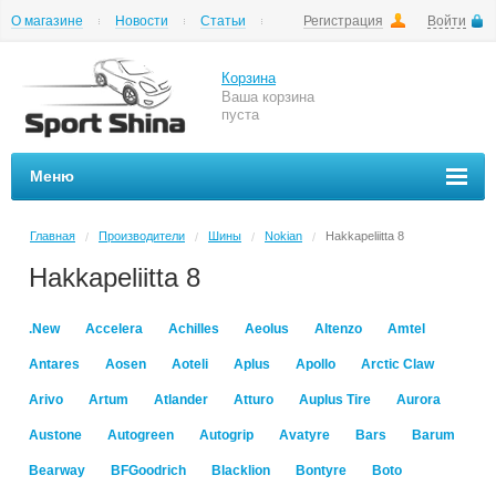
О магазине
Новости
Статьи
Регистрация
Войти
Шиномонтаж
Как купить
Доставка
Вопросы и ответы
Корзина
Ваша корзина
пуста
Меню
Главная
Производители
Шины
Nokian
Hakkapeliitta 8
/
/
/
/
Hakkapeliitta 8
.New
Accelera
Achilles
Aeolus
Altenzo
Amtel
Antares
Aosen
Aoteli
Aplus
Apollo
Arctic Claw
Arivo
Artum
Atlander
Atturo
Auplus Tire
Aurora
Austone
Autogreen
Autogrip
Avatyre
Bars
Barum
Bearway
BFGoodrich
Blacklion
Bontyre
Boto