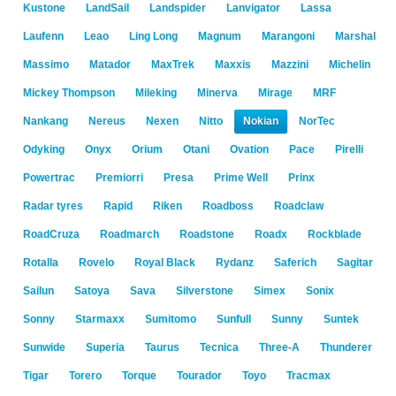
Kustone
LandSail
Landspider
Lanvigator
Lassa
Laufenn
Leao
Ling Long
Magnum
Marangoni
Marshal
Massimo
Matador
MaxTrek
Maxxis
Mazzini
Michelin
Mickey Thompson
Mileking
Minerva
Mirage
MRF
Nankang
Nereus
Nexen
Nitto
Nokian
NorTec
Odyking
Onyx
Orium
Otani
Ovation
Pace
Pirelli
Powertrac
Premiorri
Presa
Prime Well
Prinx
Radar tyres
Rapid
Riken
Roadboss
Roadclaw
RoadCruza
Roadmarch
Roadstone
Roadx
Rockblade
Rotalla
Rovelo
Royal Black
Rydanz
Saferich
Sagitar
Sailun
Satoya
Sava
Silverstone
Simex
Sonix
Sonny
Starmaxx
Sumitomo
Sunfull
Sunny
Suntek
Sunwide
Superia
Taurus
Tecnica
Three-A
Thunderer
Tigar
Torero
Torque
Tourador
Toyo
Tracmax