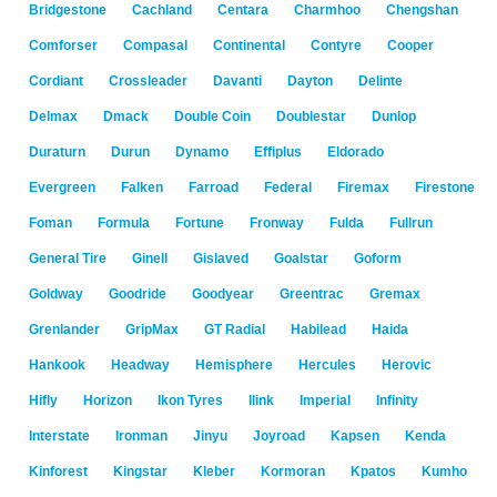
Bridgestone
Cachland
Centara
Charmhoo
Chengshan
Comforser
Compasal
Continental
Contyre
Cooper
Cordiant
Crossleader
Davanti
Dayton
Delinte
Delmax
Dmack
Double Coin
Doublestar
Dunlop
Duraturn
Durun
Dynamo
Effiplus
Eldorado
Evergreen
Falken
Farroad
Federal
Firemax
Firestone
Foman
Formula
Fortune
Fronway
Fulda
Fullrun
General Tire
Ginell
Gislaved
Goalstar
Goform
Goldway
Goodride
Goodyear
Greentrac
Gremax
Grenlander
GripMax
GT Radial
Habilead
Haida
Hankook
Headway
Hemisphere
Hercules
Herovic
Hifly
Horizon
Ikon Tyres
Ilink
Imperial
Infinity
Interstate
Ironman
Jinyu
Joyroad
Kapsen
Kenda
Kinforest
Kingstar
Kleber
Kormoran
Kpatos
Kumho