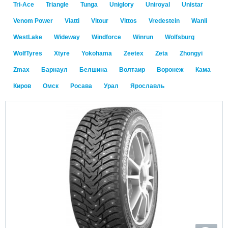
Tri-Ace
Triangle
Tunga
Uniglory
Uniroyal
Unistar
Venom Power
Viatti
Vitour
Vittos
Vredestein
Wanli
WestLake
Wideway
Windforce
Winrun
Wolfsburg
WolfTyres
Xtyre
Yokohama
Zeetex
Zeta
Zhongyi
Zmax
Барнаул
Белшина
Волтаир
Воронеж
Кама
Киров
Омск
Росава
Урал
Ярославль