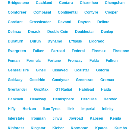
Bridgestone
Cachland
Centara
Charmhoo
Chengshan
Comforser
Compasal
Continental
Contyre
Cooper
Cordiant
Crossleader
Davanti
Dayton
Delinte
Delmax
Dmack
Double Coin
Doublestar
Dunlop
Duraturn
Durun
Dynamo
Effiplus
Eldorado
Evergreen
Falken
Farroad
Federal
Firemax
Firestone
Foman
Formula
Fortune
Fronway
Fulda
Fullrun
General Tire
Ginell
Gislaved
Goalstar
Goform
Goldway
Goodride
Goodyear
Greentrac
Gremax
Grenlander
GripMax
GT Radial
Habilead
Haida
Hankook
Headway
Hemisphere
Hercules
Herovic
Hifly
Horizon
Ikon Tyres
Ilink
Imperial
Infinity
Interstate
Ironman
Jinyu
Joyroad
Kapsen
Kenda
Kinforest
Kingstar
Kleber
Kormoran
Kpatos
Kumho