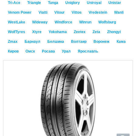
Tri-Ace
Triangle
Tunga
Uniglory
Uniroyal
Unistar
Venom Power
Viatti
Vitour
Vittos
Vredestein
Wanli
WestLake
Wideway
Windforce
Winrun
Wolfsburg
WolfTyres
Xtyre
Yokohama
Zeetex
Zeta
Zhongyi
Zmax
Барнаул
Белшина
Волтаир
Воронеж
Кама
Киров
Омск
Росава
Урал
Ярославль