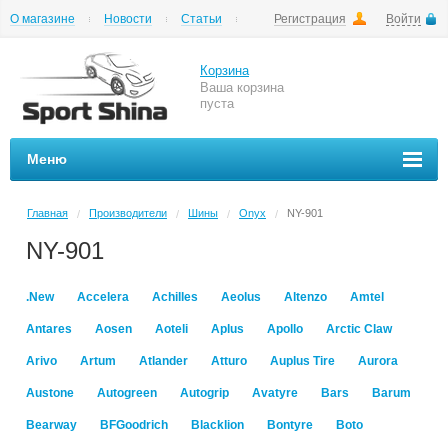
О магазине
Новости
Статьи
Регистрация
Войти
Шиномонтаж
Как купить
Доставка
Вопросы и ответы
Корзина
Ваша корзина
пуста
Меню
Главная
Производители
Шины
Onyx
NY-901
/
/
/
/
NY-901
.New
Accelera
Achilles
Aeolus
Altenzo
Amtel
Antares
Aosen
Aoteli
Aplus
Apollo
Arctic Claw
Arivo
Artum
Atlander
Atturo
Auplus Tire
Aurora
Austone
Autogreen
Autogrip
Avatyre
Bars
Barum
Bearway
BFGoodrich
Blacklion
Bontyre
Boto