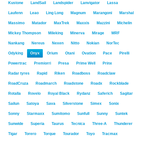
Kustone
LandSail
Landspider
Lanvigator
Lassa
Laufenn
Leao
Ling Long
Magnum
Marangoni
Marshal
Massimo
Matador
MaxTrek
Maxxis
Mazzini
Michelin
Mickey Thompson
Mileking
Minerva
Mirage
MRF
Nankang
Nereus
Nexen
Nitto
Nokian
NorTec
Odyking
Onyx
Orium
Otani
Ovation
Pace
Pirelli
Powertrac
Premiorri
Presa
Prime Well
Prinx
Radar tyres
Rapid
Riken
Roadboss
Roadclaw
RoadCruza
Roadmarch
Roadstone
Roadx
Rockblade
Rotalla
Rovelo
Royal Black
Rydanz
Saferich
Sagitar
Sailun
Satoya
Sava
Silverstone
Simex
Sonix
Sonny
Starmaxx
Sumitomo
Sunfull
Sunny
Suntek
Sunwide
Superia
Taurus
Tecnica
Three-A
Thunderer
Tigar
Torero
Torque
Tourador
Toyo
Tracmax