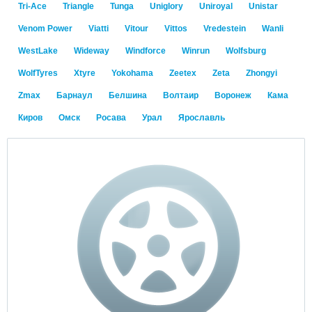
Tri-Ace
Triangle
Tunga
Uniglory
Uniroyal
Unistar
Venom Power
Viatti
Vitour
Vittos
Vredestein
Wanli
WestLake
Wideway
Windforce
Winrun
Wolfsburg
WolfTyres
Xtyre
Yokohama
Zeetex
Zeta
Zhongyi
Zmax
Барнаул
Белшина
Волтаир
Воронеж
Кама
Киров
Омск
Росава
Урал
Ярославль