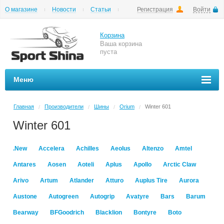
О магазине
Новости
Статьи
Регистрация
Войти
Шиномонтаж
Как купить
Доставка
Вопросы и ответы
Корзина
Ваша корзина
пуста
Меню
Главная
Производители
Шины
Orium
Winter 601
/
/
/
/
Winter 601
.New
Accelera
Achilles
Aeolus
Altenzo
Amtel
Antares
Aosen
Aoteli
Aplus
Apollo
Arctic Claw
Arivo
Artum
Atlander
Atturo
Auplus Tire
Aurora
Austone
Autogreen
Autogrip
Avatyre
Bars
Barum
Bearway
BFGoodrich
Blacklion
Bontyre
Boto