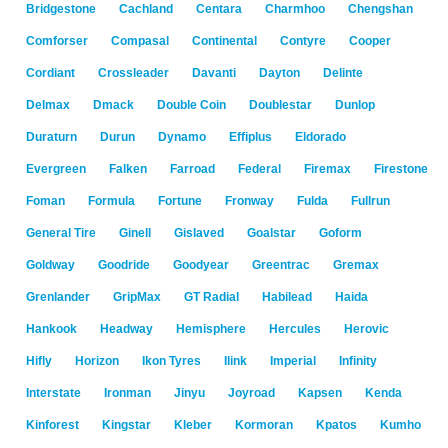
Bridgestone
Cachland
Centara
Charmhoo
Chengshan
Comforser
Compasal
Continental
Contyre
Cooper
Cordiant
Crossleader
Davanti
Dayton
Delinte
Delmax
Dmack
Double Coin
Doublestar
Dunlop
Duraturn
Durun
Dynamo
Effiplus
Eldorado
Evergreen
Falken
Farroad
Federal
Firemax
Firestone
Foman
Formula
Fortune
Fronway
Fulda
Fullrun
General Tire
Ginell
Gislaved
Goalstar
Goform
Goldway
Goodride
Goodyear
Greentrac
Gremax
Grenlander
GripMax
GT Radial
Habilead
Haida
Hankook
Headway
Hemisphere
Hercules
Herovic
Hifly
Horizon
Ikon Tyres
Ilink
Imperial
Infinity
Interstate
Ironman
Jinyu
Joyroad
Kapsen
Kenda
Kinforest
Kingstar
Kleber
Kormoran
Kpatos
Kumho