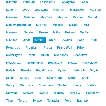
Kustone
LandSail
Landspider
Lanvigator
Lassa
Laufenn
Leao
Ling Long
Magnum
Marangoni
Marshal
Massimo
Matador
MaxTrek
Maxxis
Mazzini
Michelin
Mickey Thompson
Mileking
Minerva
Mirage
MRF
Nankang
Nereus
Nexen
Nitto
Nokian
NorTec
Odyking
Onyx
Orium
Otani
Ovation
Pace
Pirelli
Powertrac
Premiorri
Presa
Prime Well
Prinx
Radar tyres
Rapid
Riken
Roadboss
Roadclaw
RoadCruza
Roadmarch
Roadstone
Roadx
Rockblade
Rotalla
Rovelo
Royal Black
Rydanz
Saferich
Sagitar
Sailun
Satoya
Sava
Silverstone
Simex
Sonix
Sonny
Starmaxx
Sumitomo
Sunfull
Sunny
Suntek
Sunwide
Superia
Taurus
Tecnica
Three-A
Thunderer
Tigar
Torero
Torque
Tourador
Toyo
Tracmax