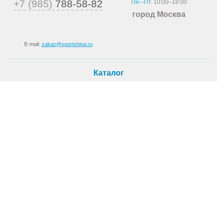
+7 (985)
788-58-82
Пн.–Пт.
10:00–18:00
город Москва
E-mail:
zakaz@sportshina.ru
Каталог
Шины
Покупателю
Как купить
Доставка
Шиномонтаж
О магазине
О компании
Новости
Статьи