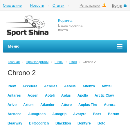
О магазине
Новости
Статьи
Регистрация
Войти
Шиномонтаж
Как купить
Доставка
Вопросы и ответы
Корзина
Ваша корзина
пуста
Меню
Главная
Производители
Шины
Pirelli
Chrono 2
/
/
/
/
Chrono 2
.New
Accelera
Achilles
Aeolus
Altenzo
Amtel
Antares
Aosen
Aoteli
Aplus
Apollo
Arctic Claw
Arivo
Artum
Atlander
Atturo
Auplus Tire
Aurora
Austone
Autogreen
Autogrip
Avatyre
Bars
Barum
Bearway
BFGoodrich
Blacklion
Bontyre
Boto