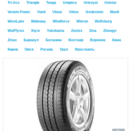
Tri-Ace
Triangle
Tunga
Uniglory
Uniroyal
Unistar
Venom Power
Viatti
Vitour
Vittos
Vredestein
Wanli
WestLake
Wideway
Windforce
Winrun
Wolfsburg
WolfTyres
Xtyre
Yokohama
Zeetex
Zeta
Zhongyi
Zmax
Барнаул
Белшина
Волтаир
Воронеж
Кама
Киров
Омск
Росава
Урал
Ярославль