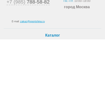
+7 (985)
788-58-82
Пн.–Пт.
10:00–18:00
город Москва
E-mail:
zakaz@sportshina.ru
Каталог
Шины
Покупателю
Как купить
Доставка
Шиномонтаж
О магазине
О компании
Новости
Статьи