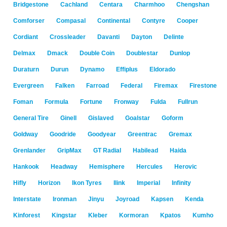
Bridgestone
Cachland
Centara
Charmhoo
Chengshan
Comforser
Compasal
Continental
Contyre
Cooper
Cordiant
Crossleader
Davanti
Dayton
Delinte
Delmax
Dmack
Double Coin
Doublestar
Dunlop
Duraturn
Durun
Dynamo
Effiplus
Eldorado
Evergreen
Falken
Farroad
Federal
Firemax
Firestone
Foman
Formula
Fortune
Fronway
Fulda
Fullrun
General Tire
Ginell
Gislaved
Goalstar
Goform
Goldway
Goodride
Goodyear
Greentrac
Gremax
Grenlander
GripMax
GT Radial
Habilead
Haida
Hankook
Headway
Hemisphere
Hercules
Herovic
Hifly
Horizon
Ikon Tyres
Ilink
Imperial
Infinity
Interstate
Ironman
Jinyu
Joyroad
Kapsen
Kenda
Kinforest
Kingstar
Kleber
Kormoran
Kpatos
Kumho