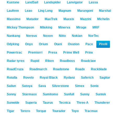
Kustone
LandSail
Landspider
Lanvigator
Lassa
Laufenn
Leao
Ling Long
Magnum
Marangoni
Marshal
Massimo
Matador
MaxTrek
Maxxis
Mazzini
Michelin
Mickey Thompson
Mileking
Minerva
Mirage
MRF
Nankang
Nereus
Nexen
Nitto
Nokian
NorTec
Odyking
Onyx
Orium
Otani
Ovation
Pace
Pirelli
Powertrac
Premiorri
Presa
Prime Well
Prinx
Radar tyres
Rapid
Riken
Roadboss
Roadclaw
RoadCruza
Roadmarch
Roadstone
Roadx
Rockblade
Rotalla
Rovelo
Royal Black
Rydanz
Saferich
Sagitar
Sailun
Satoya
Sava
Silverstone
Simex
Sonix
Sonny
Starmaxx
Sumitomo
Sunfull
Sunny
Suntek
Sunwide
Superia
Taurus
Tecnica
Three-A
Thunderer
Tigar
Torero
Torque
Tourador
Toyo
Tracmax