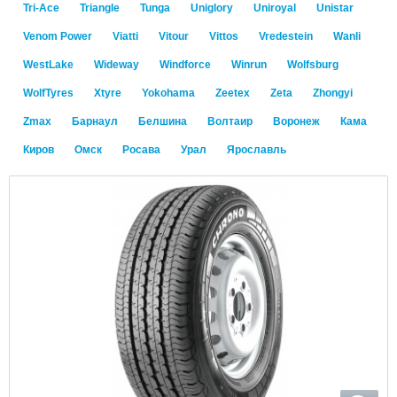
Tri-Ace
Triangle
Tunga
Uniglory
Uniroyal
Unistar
Venom Power
Viatti
Vitour
Vittos
Vredestein
Wanli
WestLake
Wideway
Windforce
Winrun
Wolfsburg
WolfTyres
Xtyre
Yokohama
Zeetex
Zeta
Zhongyi
Zmax
Барнаул
Белшина
Волтаир
Воронеж
Кама
Киров
Омск
Росава
Урал
Ярославль