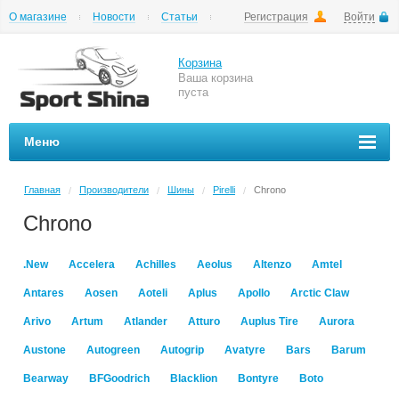
О магазине
Новости
Статьи
Регистрация
Войти
Шиномонтаж
Как купить
Доставка
Вопросы и ответы
Корзина
Ваша корзина
пуста
Меню
Главная
Производители
Шины
Pirelli
Chrono
/
/
/
/
Chrono
.New
Accelera
Achilles
Aeolus
Altenzo
Amtel
Antares
Aosen
Aoteli
Aplus
Apollo
Arctic Claw
Arivo
Artum
Atlander
Atturo
Auplus Tire
Aurora
Austone
Autogreen
Autogrip
Avatyre
Bars
Barum
Bearway
BFGoodrich
Blacklion
Bontyre
Boto