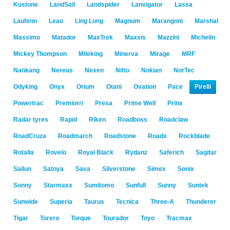
Kustone
LandSail
Landspider
Lanvigator
Lassa
Laufenn
Leao
Ling Long
Magnum
Marangoni
Marshal
Massimo
Matador
MaxTrek
Maxxis
Mazzini
Michelin
Mickey Thompson
Mileking
Minerva
Mirage
MRF
Nankang
Nereus
Nexen
Nitto
Nokian
NorTec
Odyking
Onyx
Orium
Otani
Ovation
Pace
Pirelli
Powertrac
Premiorri
Presa
Prime Well
Prinx
Radar tyres
Rapid
Riken
Roadboss
Roadclaw
RoadCruza
Roadmarch
Roadstone
Roadx
Rockblade
Rotalla
Rovelo
Royal Black
Rydanz
Saferich
Sagitar
Sailun
Satoya
Sava
Silverstone
Simex
Sonix
Sonny
Starmaxx
Sumitomo
Sunfull
Sunny
Suntek
Sunwide
Superia
Taurus
Tecnica
Three-A
Thunderer
Tigar
Torero
Torque
Tourador
Toyo
Tracmax