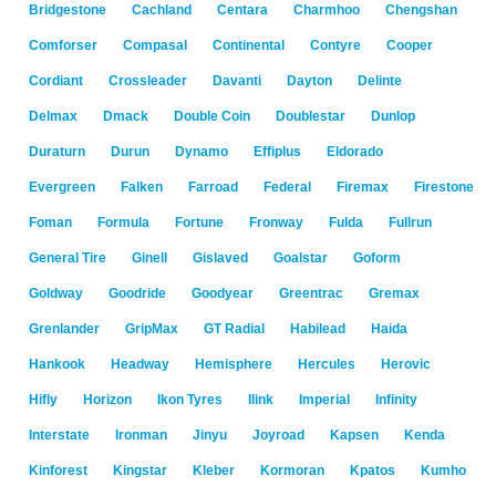
Bridgestone
Cachland
Centara
Charmhoo
Chengshan
Comforser
Compasal
Continental
Contyre
Cooper
Cordiant
Crossleader
Davanti
Dayton
Delinte
Delmax
Dmack
Double Coin
Doublestar
Dunlop
Duraturn
Durun
Dynamo
Effiplus
Eldorado
Evergreen
Falken
Farroad
Federal
Firemax
Firestone
Foman
Formula
Fortune
Fronway
Fulda
Fullrun
General Tire
Ginell
Gislaved
Goalstar
Goform
Goldway
Goodride
Goodyear
Greentrac
Gremax
Grenlander
GripMax
GT Radial
Habilead
Haida
Hankook
Headway
Hemisphere
Hercules
Herovic
Hifly
Horizon
Ikon Tyres
Ilink
Imperial
Infinity
Interstate
Ironman
Jinyu
Joyroad
Kapsen
Kenda
Kinforest
Kingstar
Kleber
Kormoran
Kpatos
Kumho