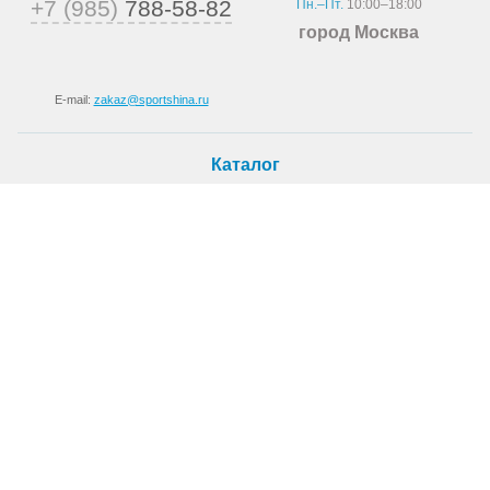
+7 (985)
788-58-82
Пн.–Пт.
10:00–18:00
город Москва
E-mail:
zakaz@sportshina.ru
Каталог
Шины
Покупателю
Как купить
Доставка
Шиномонтаж
О магазине
О компании
Новости
Статьи