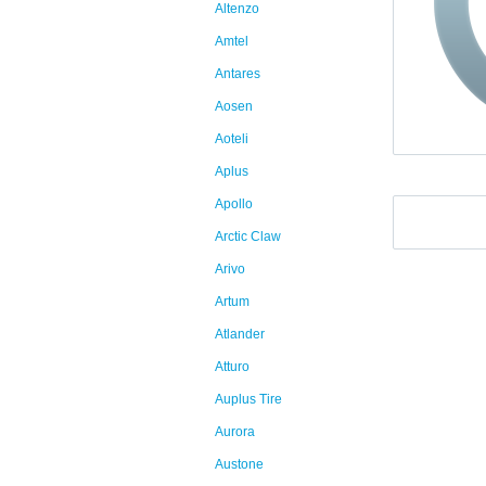
Altenzo
Amtel
Antares
Aosen
Aoteli
Aplus
Apollo
Arctic Claw
Arivo
Artum
Atlander
Atturo
Auplus Tire
Aurora
Austone