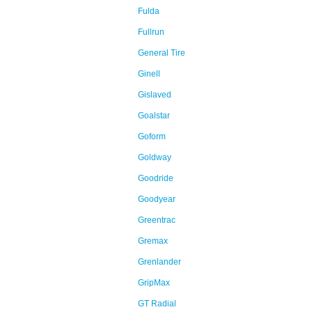
Fulda
Fullrun
General Tire
Ginell
Gislaved
Goalstar
Goform
Goldway
Goodride
Goodyear
Greentrac
Gremax
Grenlander
GripMax
GT Radial