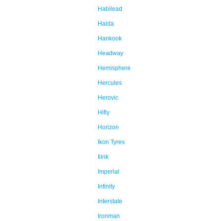
Habilead
Haida
Hankook
Headway
Hemisphere
Hercules
Herovic
Hifly
Horizon
Ikon Tyres
Ilink
Imperial
Infinity
Interstate
Ironman