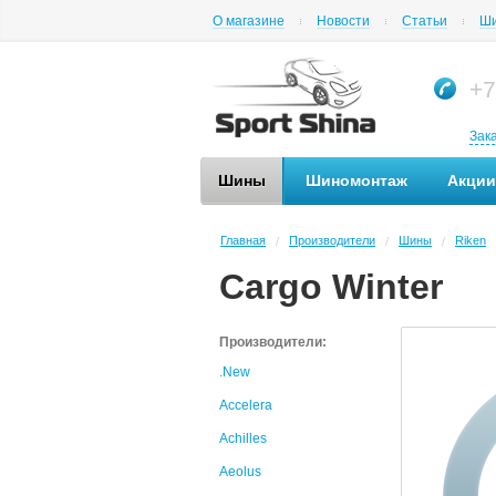
О магазине
Новости
Статьи
Ши
+7
Зак
Шины
Шиномонтаж
Акции
Главная
Производители
Шины
Riken
/
/
/
Cargo Winter
Производители:
.New
Accelera
Achilles
Aeolus