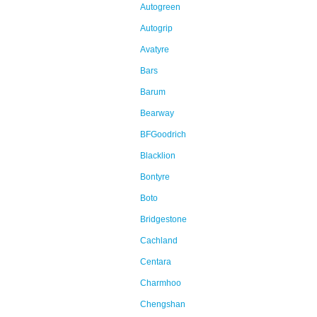
Autogreen
Autogrip
Avatyre
Bars
Barum
Bearway
BFGoodrich
Blacklion
Bontyre
Boto
Bridgestone
Cachland
Centara
Charmhoo
Chengshan