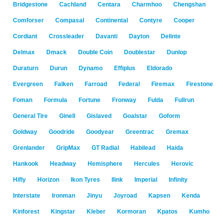
Bridgestone
Cachland
Centara
Charmhoo
Chengshan
Comforser
Compasal
Continental
Contyre
Cooper
Cordiant
Crossleader
Davanti
Dayton
Delinte
Delmax
Dmack
Double Coin
Doublestar
Dunlop
Duraturn
Durun
Dynamo
Effiplus
Eldorado
Evergreen
Falken
Farroad
Federal
Firemax
Firestone
Foman
Formula
Fortune
Fronway
Fulda
Fullrun
General Tire
Ginell
Gislaved
Goalstar
Goform
Goldway
Goodride
Goodyear
Greentrac
Gremax
Grenlander
GripMax
GT Radial
Habilead
Haida
Hankook
Headway
Hemisphere
Hercules
Herovic
Hifly
Horizon
Ikon Tyres
Ilink
Imperial
Infinity
Interstate
Ironman
Jinyu
Joyroad
Kapsen
Kenda
Kinforest
Kingstar
Kleber
Kormoran
Kpatos
Kumho