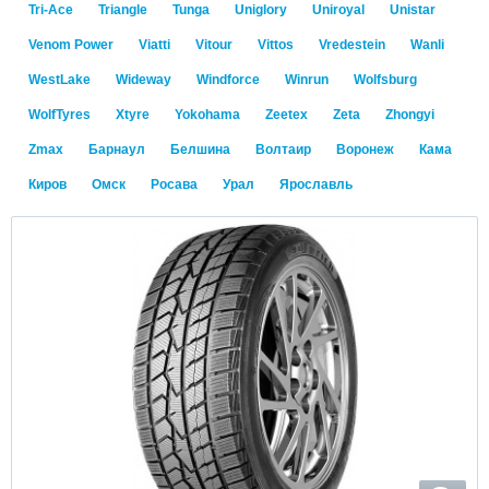
Tri-Ace
Triangle
Tunga
Uniglory
Uniroyal
Unistar
Venom Power
Viatti
Vitour
Vittos
Vredestein
Wanli
WestLake
Wideway
Windforce
Winrun
Wolfsburg
WolfTyres
Xtyre
Yokohama
Zeetex
Zeta
Zhongyi
Zmax
Барнаул
Белшина
Волтаир
Воронеж
Кама
Киров
Омск
Росава
Урал
Ярославль