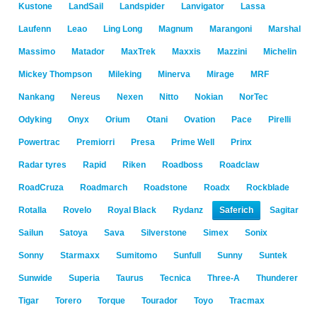
Kustone
LandSail
Landspider
Lanvigator
Lassa
Laufenn
Leao
Ling Long
Magnum
Marangoni
Marshal
Massimo
Matador
MaxTrek
Maxxis
Mazzini
Michelin
Mickey Thompson
Mileking
Minerva
Mirage
MRF
Nankang
Nereus
Nexen
Nitto
Nokian
NorTec
Odyking
Onyx
Orium
Otani
Ovation
Pace
Pirelli
Powertrac
Premiorri
Presa
Prime Well
Prinx
Radar tyres
Rapid
Riken
Roadboss
Roadclaw
RoadCruza
Roadmarch
Roadstone
Roadx
Rockblade
Rotalla
Rovelo
Royal Black
Rydanz
Saferich
Sagitar
Sailun
Satoya
Sava
Silverstone
Simex
Sonix
Sonny
Starmaxx
Sumitomo
Sunfull
Sunny
Suntek
Sunwide
Superia
Taurus
Tecnica
Three-A
Thunderer
Tigar
Torero
Torque
Tourador
Toyo
Tracmax