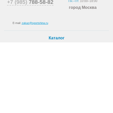
+7 (985)
788-58-82
Пн.–Пт.
10:00–18:00
город Москва
E-mail:
zakaz@sportshina.ru
Каталог
Шины
Покупателю
Как купить
Доставка
Шиномонтаж
О магазине
О компании
Новости
Статьи