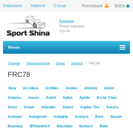
О магазине
Новости
Статьи
Регистрация
Войти
Шиномонтаж
Как купить
Доставка
Вопросы и ответы
Корзина
Ваша корзина
пуста
Меню
Главная
Производители
Шины
Saferich
FRC78
/
/
/
/
FRC78
.New
Accelera
Achilles
Aeolus
Altenzo
Amtel
Antares
Aosen
Aoteli
Aplus
Apollo
Arctic Claw
Arivo
Artum
Atlander
Atturo
Auplus Tire
Aurora
Austone
Autogreen
Autogrip
Avatyre
Bars
Barum
Bearway
BFGoodrich
Blacklion
Bontyre
Boto