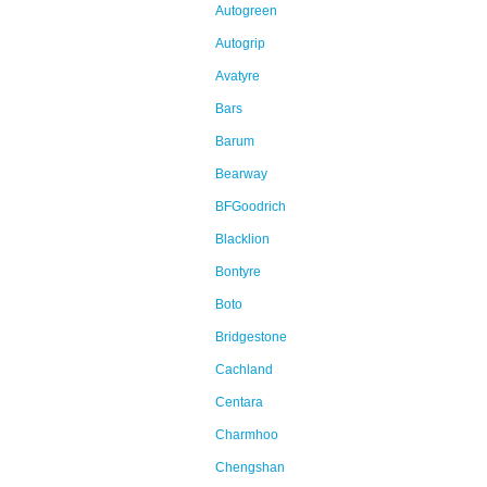
Autogreen
Autogrip
Avatyre
Bars
Barum
Bearway
BFGoodrich
Blacklion
Bontyre
Boto
Bridgestone
Cachland
Centara
Charmhoo
Chengshan