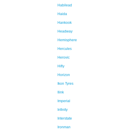
Habilead
Haida
Hankook
Headway
Hemisphere
Hercules
Herovic
Hifly
Horizon
Ikon Tyres
Ilink
Imperial
Infinity
Interstate
Ironman