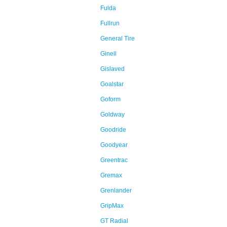
Fulda
Fullrun
General Tire
Ginell
Gislaved
Goalstar
Goform
Goldway
Goodride
Goodyear
Greentrac
Gremax
Grenlander
GripMax
GT Radial