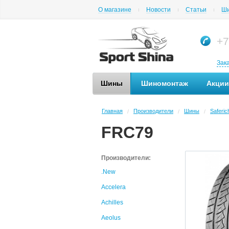
О магазине
Новости
Статьи
Ши
+7
Зак
Шины
Шиномонтаж
Акции
Главная
Производители
Шины
Saferic
/
/
/
FRC79
Производители:
.New
Accelera
Achilles
Aeolus