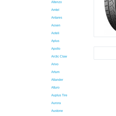
Altenzo
Amtel
Antares
Aosen
Aoteli
Aplus
Apollo
Arctic Claw
Arivo
Artum
Atlander
Atturo
Auplus Tire
Aurora
Austone