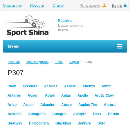
О магазине
Новости
Статьи
Регистрация
Войти
Шиномонтаж
Как купить
Доставка
Вопросы и ответы
Корзина
Ваша корзина
пуста
Меню
Главная
Производители
Шины
Sagitar
P307
/
/
/
/
P307
.New
Accelera
Achilles
Aeolus
Altenzo
Amtel
Antares
Aosen
Aoteli
Aplus
Apollo
Arctic Claw
Arivo
Artum
Atlander
Atturo
Auplus Tire
Aurora
Austone
Autogreen
Autogrip
Avatyre
Bars
Barum
Bearway
BFGoodrich
Blacklion
Bontyre
Boto