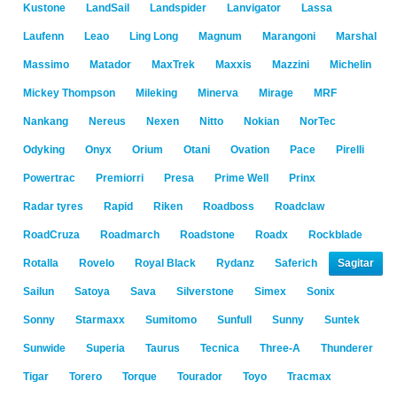
Kustone
LandSail
Landspider
Lanvigator
Lassa
Laufenn
Leao
Ling Long
Magnum
Marangoni
Marshal
Massimo
Matador
MaxTrek
Maxxis
Mazzini
Michelin
Mickey Thompson
Mileking
Minerva
Mirage
MRF
Nankang
Nereus
Nexen
Nitto
Nokian
NorTec
Odyking
Onyx
Orium
Otani
Ovation
Pace
Pirelli
Powertrac
Premiorri
Presa
Prime Well
Prinx
Radar tyres
Rapid
Riken
Roadboss
Roadclaw
RoadCruza
Roadmarch
Roadstone
Roadx
Rockblade
Rotalla
Rovelo
Royal Black
Rydanz
Saferich
Sagitar
Sailun
Satoya
Sava
Silverstone
Simex
Sonix
Sonny
Starmaxx
Sumitomo
Sunfull
Sunny
Suntek
Sunwide
Superia
Taurus
Tecnica
Three-A
Thunderer
Tigar
Torero
Torque
Tourador
Toyo
Tracmax