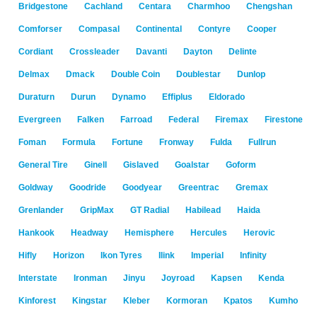
Bridgestone
Cachland
Centara
Charmhoo
Chengshan
Comforser
Compasal
Continental
Contyre
Cooper
Cordiant
Crossleader
Davanti
Dayton
Delinte
Delmax
Dmack
Double Coin
Doublestar
Dunlop
Duraturn
Durun
Dynamo
Effiplus
Eldorado
Evergreen
Falken
Farroad
Federal
Firemax
Firestone
Foman
Formula
Fortune
Fronway
Fulda
Fullrun
General Tire
Ginell
Gislaved
Goalstar
Goform
Goldway
Goodride
Goodyear
Greentrac
Gremax
Grenlander
GripMax
GT Radial
Habilead
Haida
Hankook
Headway
Hemisphere
Hercules
Herovic
Hifly
Horizon
Ikon Tyres
Ilink
Imperial
Infinity
Interstate
Ironman
Jinyu
Joyroad
Kapsen
Kenda
Kinforest
Kingstar
Kleber
Kormoran
Kpatos
Kumho