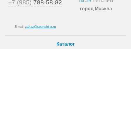
+7 (985)
788-58-82
Пн.–Пт.
10:00–18:00
город Москва
E-mail:
zakaz@sportshina.ru
Каталог
Шины
Покупателю
Как купить
Доставка
Шиномонтаж
О магазине
О компании
Новости
Статьи