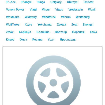
Tri-Ace
Triangle
Tunga
Uniglory
Uniroyal
Unistar
Venom Power
Viatti
Vitour
Vittos
Vredestein
Wanli
WestLake
Wideway
Windforce
Winrun
Wolfsburg
WolfTyres
Xtyre
Yokohama
Zeetex
Zeta
Zhongyi
Zmax
Барнаул
Белшина
Волтаир
Воронеж
Кама
Киров
Омск
Росава
Урал
Ярославль